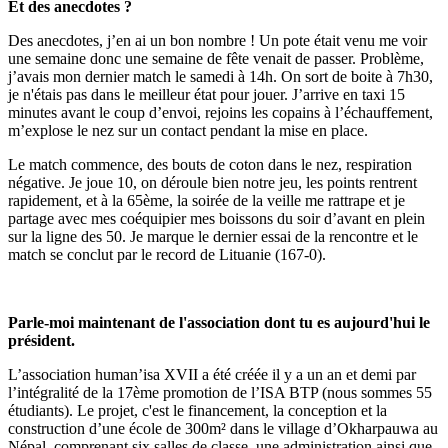
Et des anecdotes ?
Des anecdotes, j’en ai un bon nombre ! Un pote était venu me voir
une semaine donc une semaine de fête venait de passer. Problème,
j’avais mon dernier match le samedi à 14h. On sort de boite à 7h30,
je n'étais pas dans le meilleur état pour jouer. J’arrive en taxi 15
minutes avant le coup d’envoi, rejoins les copains à l’échauffement,
m’explose le nez sur un contact pendant la mise en place.
Le match commence, des bouts de coton dans le nez, respiration
négative. Je joue 10, on déroule bien notre jeu, les points rentrent
rapidement, et à la 65ème, la soirée de la veille me rattrape et je
partage avec mes coéquipier mes boissons du soir d’avant en plein
sur la ligne des 50. Je marque le dernier essai de la rencontre et le
match se conclut par le record de Lituanie (167-0).
Parle-moi maintenant de l'association dont tu es aujourd'hui le
président.
L’association human’isa XVII a été créée il y a un an et demi par
l’intégralité de la 17ème promotion de l’ISA BTP (nous sommes 55
étudiants). Le projet, c'est le financement, la conception et la
construction d’une école de 300m² dans le village d’Okharpauwa au
Népal, comprenant six salles de classe, une administration ainsi que