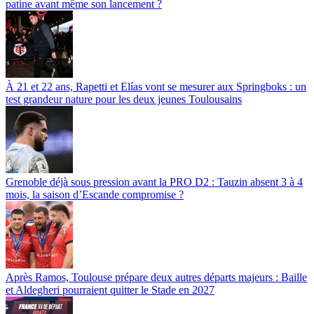
patine avant même son lancement ?
À 21 et 22 ans, Rapetti et Elías vont se mesurer aux Springboks : un
test grandeur nature pour les deux jeunes Toulousains
Grenoble déjà sous pression avant la PRO D2 : Tauzin absent 3 à 4
mois, la saison d’Escande compromise ?
Après Ramos, Toulouse prépare deux autres départs majeurs : Baille
et Aldegheri pourraient quitter le Stade en 2027