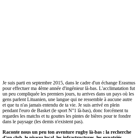
Je suis parti en septembre 2015, dans le cadre d'un échange Erasmus
pour effectuer ma 4ème année d'ingénieur là-bas. L'acclimatation fut
un peu compliquée les premiers jours, tu arrives dans un pays où les
gens parlent Lituanien, une langue qui ne ressemble à aucune autre
et que tu n'as jamais entendu de ta vie. Je suis arrivé en plein
pendant l'euro de Basket (le sport N°1 là-bas), donc forcément tu
regardes les matchs et tu gouttes les pintes de bières pour te fondre
dans le paysage (les demis n'existent pas).
Raconte nous un peu ton aventure rugby là-bas : la recherche
d'un club, le niveau local, les infrastructures, les expatriés...