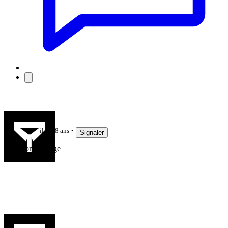
Aamo
il y a 8 ans
Signaler
Bon courage
SebPBN