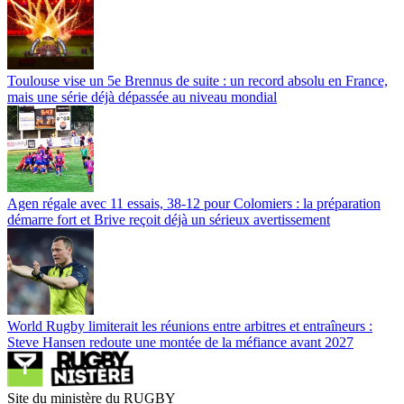
Toulouse vise un 5e Brennus de suite : un record absolu en France,
mais une série déjà dépassée au niveau mondial
Agen régale avec 11 essais, 38-12 pour Colomiers : la préparation
démarre fort et Brive reçoit déjà un sérieux avertissement
World Rugby limiterait les réunions entre arbitres et entraîneurs :
Steve Hansen redoute une montée de la méfiance avant 2027
Site du ministère du RUGBY