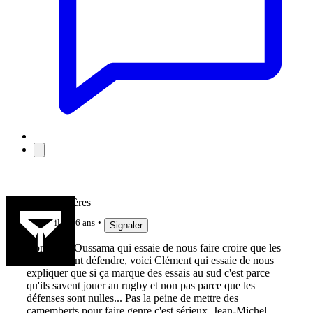
Team Viscères
il y a 6 ans
Signaler
Bon après Oussama qui essaie de nous faire croire que les
ailiers savent défendre, voici Clément qui essaie de nous
expliquer que si ça marque des essais au sud c'est parce
qu'ils savent jouer au rugby et non pas parce que les
défenses sont nulles... Pas la peine de mettre des
camemberts pour faire genre c'est sérieux, Jean-Michel