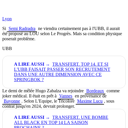
Lyon
Si
Semi Radradra
ne viendra certainement pas à l'UBB, il aurait
été proposé au LOU selon Le Progrès. Mais sa condition physique
poserait problème.
UBB
TRANSFERT. TOP 14. ET SI
L'UBB FAISAIT PASSER SON RECRUTEMENT
DANS UNE AUTRE DIMENSION AVEC CE
SPRINGBOK ?
Le demi de mêlée Hugo Zabalza va rejoindre
Bordeaux
comme
joker médical. Il était en prêt à
Vannes
en provenance de
Bayonne
. Selon L'Equipe, le Tricolore
Maxime Lucu
, sous
contrat jusqu'en 2024, devrait prolonger.
TRANSFERT. UNE BOMBE
ALL BLACK EN TOP 14 LA SAISON
PROCHAINE ?