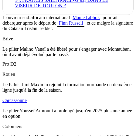
14. FRANCIS SAILI (RACING 92) DANS LE
VISEUR DE TOULON ?
L'ouvreur sud-africain international
Manie Libbok
pourrait
débarquer après le départ de
Finn Russell
, et ce malgré la signature
du Catalan
Tristan Tedder.
Brive
Le pilier Malino Vanaï a été libéré pour s'engager avec Montauban,
où il avait déjà évolué par le passé.
Pro D2
Rouen
Le Palois Jimi Maximin rejoint la formation normande en deuxième
ligne jusqu'à la fin de la saison.
Carcassonne
Le pilier Youssef Amrouni a prolongé jusqu'en 2025 plus une année
en option.
Colomiers