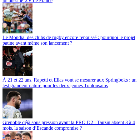
lui aussi le XV de France
Le Mondial des clubs de rugby encore repoussé : pourquoi le projet
patine avant même son lancement ?
À 21 et 22 ans, Rapetti et Elías vont se mesurer aux Springboks : un
test grandeur nature pour les deux jeunes Toulousains
Grenoble déjà sous pression avant la PRO D2 : Tauzin absent 3 à 4
mois, la saison d’Escande compromise ?