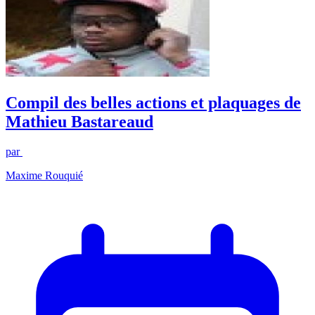
Compil des belles actions et plaquages de
Mathieu Bastareaud
par
Maxime Rouquié