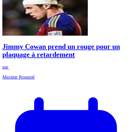
Jimmy Cowan prend un rouge pour un
plaquage à retardement
par
Maxime Rouquié