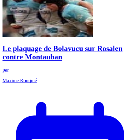
Le plaquage de Bolavucu sur Rosalen
contre Montauban
par
Maxime Rouquié