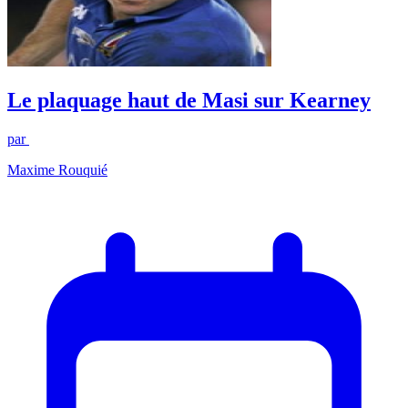
Le plaquage haut de Masi sur Kearney
par
Maxime Rouquié