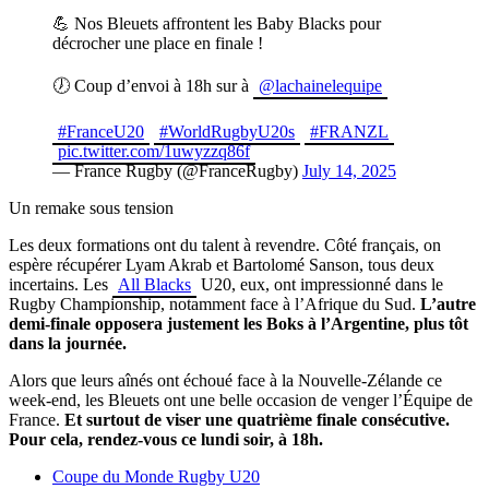
💪 Nos Bleuets affrontent les Baby Blacks pour
décrocher une place en finale !
🕖 Coup d’envoi à 18h sur à
@lachainelequipe
#FranceU20
#WorldRugbyU20s
#FRANZL
pic.twitter.com/1uwyzzq86f
— France Rugby (@FranceRugby)
July 14, 2025
Un remake sous tension
Les deux formations ont du talent à revendre. Côté français, on
espère récupérer Lyam Akrab et Bartolomé Sanson, tous deux
incertains. Les
All Blacks
U20, eux, ont impressionné dans le
Rugby Championship, notamment face à l’Afrique du Sud.
L’autre
demi-finale opposera justement les Boks à l’Argentine, plus tôt
dans la journée.
Alors que leurs aînés ont échoué face à la Nouvelle-Zélande ce
week-end, les Bleuets ont une belle occasion de venger l’Équipe de
France.
Et surtout de viser une quatrième finale consécutive.
Pour cela, rendez-vous ce lundi soir, à 18h.
Coupe du Monde Rugby U20