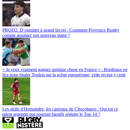
PROD2. D’outsider à grand favori : Comment Provence Rugby
compte assumer son nouveau statut ?
« Je veux vraiment gagner quelque chose en France » : Bordeaux en
lice pour égaler Toulon sur la scène européenne, cette recrue y croit
Les skills d'Hernandez, les carreaux de Chocobares : Qui est ce
talent argentin qui pourrait bientôt séduire le Top 14 ?