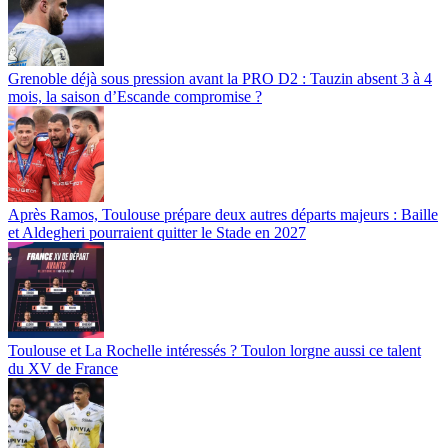
Grenoble déjà sous pression avant la PRO D2 : Tauzin absent 3 à 4
mois, la saison d’Escande compromise ?
Après Ramos, Toulouse prépare deux autres départs majeurs : Baille
et Aldegheri pourraient quitter le Stade en 2027
Toulouse et La Rochelle intéressés ? Toulon lorgne aussi ce talent
du XV de France