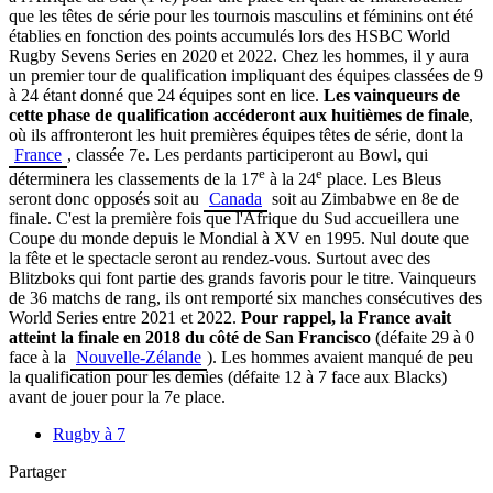
que les têtes de série pour les tournois masculins et féminins ont été
établies en fonction des points accumulés lors des HSBC World
Rugby Sevens Series en 2020 et 2022. Chez les hommes, il y aura
un premier tour de qualification impliquant des équipes classées de 9
à 24 étant donné que 24 équipes sont en lice.
Les vainqueurs de
cette phase de qualification accéderont aux huitièmes de finale
,
où ils affronteront les huit premières équipes têtes de série, dont la
France
, classée 7e. Les perdants participeront au Bowl, qui
e
e
déterminera les classements de la 17
à la 24
place. Les Bleus
seront donc opposés soit au
Canada
soit au Zimbabwe en 8e de
finale.
C'est la première fois que l'Afrique du Sud accueillera une
Coupe du monde depuis le Mondial à XV en 1995. Nul doute que
la fête et le spectacle seront au rendez-vous. Surtout avec des
Blitzboks qui font partie des grands favoris pour le titre. Vainqueurs
de 36 matchs de rang, ils ont remporté six manches consécutives des
World Series entre 2021 et 2022.
Pour rappel, la France avait
atteint la finale en 2018 du côté de San Francisco
(défaite 29 à 0
face à la
Nouvelle-Zélande
). Les hommes avaient manqué de peu
la qualification pour les demies (défaite 12 à 7 face aux Blacks)
avant de jouer pour la 7e place.
Rugby à 7
Partager