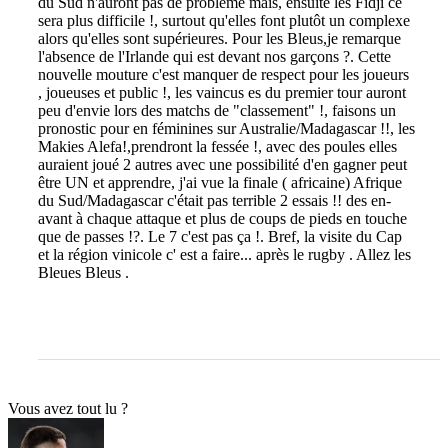
du Sud n'auront pas de problème mais, ensuite les Fidji ce
sera plus difficile !, surtout qu'elles font plutôt un complexe
alors qu'elles sont supérieures. Pour les Bleus,je remarque
l'absence de l'Irlande qui est devant nos garçons ?. Cette
nouvelle mouture c'est manquer de respect pour les joueurs
, joueuses et public !, les vaincus es du premier tour auront
peu d'envie lors des matchs de "classement" !, faisons un
pronostic pour en féminines sur Australie/Madagascar !!, les
Makies Alefa!,prendront la fessée !, avec des poules elles
auraient joué 2 autres avec une possibilité d'en gagner peut
être UN et apprendre, j'ai vue la finale ( africaine) Afrique
du Sud/Madagascar c'était pas terrible 2 essais !! des en-
avant à chaque attaque et plus de coups de pieds en touche
que de passes !?. Le 7 c'est pas ça !. Bref, la visite du Cap
et la région vinicole c' est a faire... après le rugby . Allez les
Bleues Bleus .
Vous avez tout lu ?