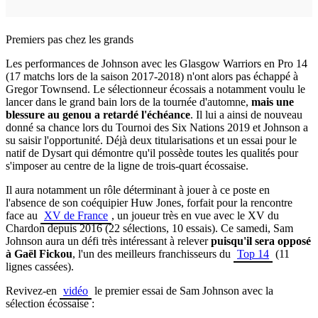
Premiers pas chez les grands
Les performances de Johnson avec les Glasgow
Warriors
en Pro 14
(17 matchs lors de la saison 2017-2018) n'ont alors pas échappé à
Gregor
Townsend
.
Le sélectionneur écossais a notamment voulu le
lancer dans le grand bain lors de la tournée d'automne,
mais une
blessure au genou a retardé l'échéance
.
Il lui a ainsi de nouveau
donné sa chance lors du Tournoi des Six Nations 2019 et Johnson a
su saisir l'opportunité.
Déjà deux titularisations et un essai pour le
natif de
Dysart
qui démontre qu'il possède toutes les qualités pour
s'imposer au centre de la ligne de trois-quart écossaise.
Il aura notamment un rôle déterminant à jouer à ce poste en
l'absence de son coéquipier
Huw
Jones, forfait pour la rencontre
face au
XV de France
, un joueur très en vue avec le XV du
Chardon depuis 2016
(22 sélections, 10 essais)
.
Ce samedi, Sam
Johnson aura un défi très intéressant à relever
puisqu'il sera opposé
à Gaël
Fickou
, l'un des meilleurs franchisseurs du
Top 14
(11
lignes cassées)
.
Revivez-en
vidéo
le premier essai de Sam Johnson avec la
sélection écossaise :