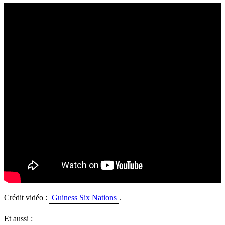
Crédit vidéo :
Guiness Six Nations
.
Et
aussi :