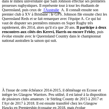
dans le milieu universitaire que Sam Johnson effectue ses premières
prouesses rugbystiques.
Il représente tour à tour les étudiants de
Queensland,
puis ceux de
l'Australie
A. Il connaît ensuite son
premier club à XV à Brisbane :
le GPS.
Johnson file ensuite chez les
Queensland
Reds
et se fait remarquer avec l'équipe A. Ce qui lui
vaut de disputer ses premières minutes en Super Rugby très
rapidement, dès 2014, alors qu'il n'a que 20 ans.
Il participe à deux
rencontres aux côtés des Kerevi, Harris ou encore Frisby
, puis
évolue ensuite avec le
Queensland
Country dans le championnat
national australien la saison qui suit.
À l'issue de cette échéance 2014-2015, il déménage en
Ecosse
et
intègre les Glasgow
Warriors
.
Peu utilisé, il est laissé à la disposition
de plusieurs clubs amateurs : l
e
Stirling
County
de 2015 à 2017 et
l'
Ayr
de 2017 à 2018. Il est ensuite transféré chez les Glasgow
Hawks
en
Premiership
écossaise en 2018, mais évolue