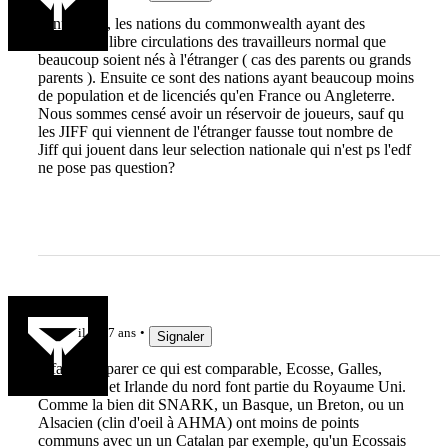
A nuancer , les nations du commonwealth ayant des
accords de libre circulations des travailleurs normal que
beaucoup soient nés à l'étranger ( cas des parents ou grands
parents ). Ensuite ce sont des nations ayant beaucoup moins
de population et de licenciés qu'en France ou Angleterre.
Nous sommes censé avoir un réservoir de joueurs, sauf qu
les JIFF qui viennent de l'étranger fausse tout nombre de
Jiff qui jouent dans leur selection nationale qui n'est ps l'edf
ne pose pas question?
breiz93
il y a 7 ans
Signaler
Il faut comparer ce qui est comparable, Ecosse, Galles,
Angleterre et Irlande du nord font partie du Royaume Uni.
Comme la bien dit SNARK, un Basque, un Breton, ou un
Alsacien (clin d'oeil à AHMA) ont moins de points
communs avec un un Catalan par exemple, qu'un Ecossais