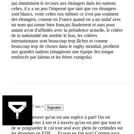
qui minimisent le recours aux étrangers dans les nations
celtes, il y a un peu l'impensé que tant que ces étrangers
sont blancs, voire celtes eux mêmes ce n'est pas vraiment
des étrangers, comme en France quand on a un sudaf avec
un nom qui sonne bien français finalement et sans pour
autant avoir d'affinités avec la présidence actuelle, le critère
de la nationalité me semble le bon, les critères
internationaux sont beaucoup trop lâches et comme
beaucoup trop de choses dans le rugby mondial, profitent
aux grandes nations (imaginons une équipe des tongas
renforcée par faletau et les frères vunipola)
math1907
il y a 7 ans
Signaler
Une belle preuve qu'on est une espèce à part! On est
capable de crier à tort et à travers qu'on est pire que tout et
de se poignarder le cul tout seul avec plein de certitudes sur
les étrangers en EDF. ....Et puis en fait non! Comme quoi