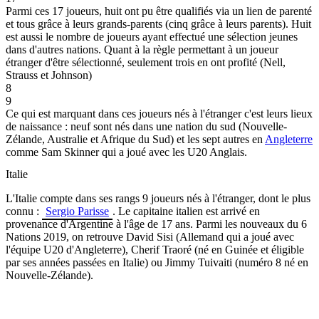
Parmi ces 17 joueurs, huit ont pu être qualifiés via un lien de parenté
et tous grâce à leurs grands-parents (cinq grâce à leurs parents). Huit
est aussi le nombre de joueurs ayant effectué une sélection jeunes
dans d'autres nations. Quant à la règle permettant à un joueur
étranger d'être sélectionné, seulement trois en ont profité (Nell,
Strauss et Johnson)
8
9
Ce qui est marquant dans ces joueurs nés à l'étranger c'est leurs lieux
de naissance : neuf sont nés dans une nation du sud (Nouvelle-
Zélande, Australie et Afrique du Sud) et les sept autres en
Angleterre
comme Sam Skinner qui a joué avec les U20 Anglais.
Italie
L'Italie compte dans ses rangs 9 joueurs nés à l'étranger, dont le plus
connu :
Sergio Parisse
. Le capitaine italien est arrivé en
provenance d'Argentine à l'âge de 17 ans. Parmi les nouveaux du 6
Nations 2019, on retrouve David Sisi (Allemand qui a joué avec
l'équipe U20 d'Angleterre), Cherif Traoré (né en Guinée et éligible
par ses années passées en Italie) ou Jimmy Tuivaiti (numéro 8 né en
Nouvelle-Zélande).