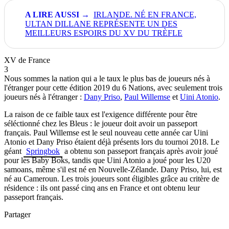
IRLANDE. NÉ EN FRANCE,
ULTAN DILLANE REPRÉSENTE UN DES
MEILLEURS ESPOIRS DU XV DU TRÈFLE
XV de France
3
Nous sommes la nation qui a le taux le plus bas de joueurs nés à
l'étranger pour cette édition 2019 du 6 Nations, avec seulement trois
joueurs nés à l'étranger :
Dany Priso
,
Paul Willemse
et
Uini Atonio
.
La raison de ce faible taux est l'exigence différente pour être
séléctionné chez les Bleus : le joueur doit avoir un passeport
français. Paul Willemse est le seul nouveau cette année car Uini
Atonio et Dany Priso étaient déjà présents lors du tournoi 2018. Le
géant
Springbok
a obtenu son passeport français après avoir joué
pour les Baby Boks, tandis que Uini Atonio a joué pour les U20
samoans, même s'il est né en Nouvelle-Zélande. Dany Priso, lui, est
né au Cameroun. Les trois joueurs sont éligibles grâce au critère de
résidence : ils ont passé cinq ans en France et ont obtenu leur
passeport français.
Partager