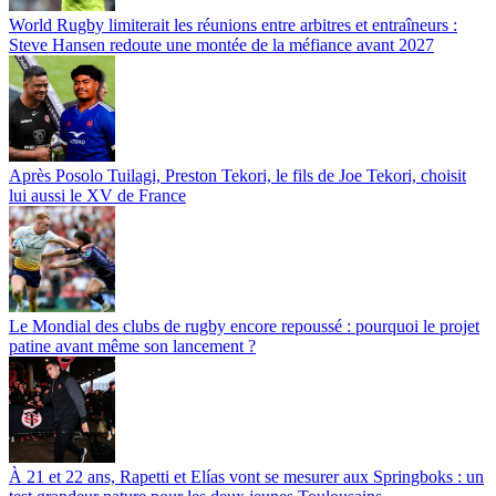
World Rugby limiterait les réunions entre arbitres et entraîneurs :
Steve Hansen redoute une montée de la méfiance avant 2027
Après Posolo Tuilagi, Preston Tekori, le fils de Joe Tekori, choisit
lui aussi le XV de France
Le Mondial des clubs de rugby encore repoussé : pourquoi le projet
patine avant même son lancement ?
À 21 et 22 ans, Rapetti et Elías vont se mesurer aux Springboks : un