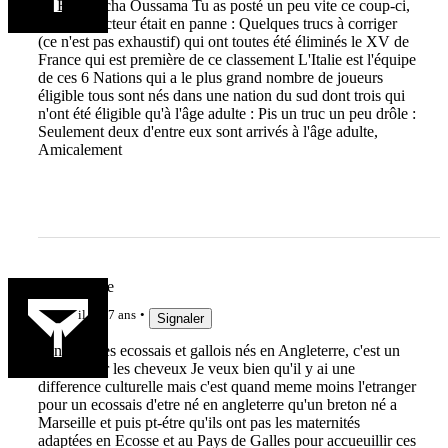
@ Boukercha Oussama Tu as posté un peu vite ce coup-ci,
ou le correcteur était en panne : Quelques trucs à corriger
(ce n'est pas exhaustif) qui ont toutes été éliminés le XV de
France qui est première de ce classement L'Italie est l'équipe
de ces 6 Nations qui a le plus grand nombre de joueurs
éligible tous sont nés dans une nation du sud dont trois qui
n'ont été éligible qu'à l'âge adulte : Pis un truc un peu drôle :
Seulement deux d'entre eux sont arrivés à l'âge adulte,
Amicalement
LaGuiguille
il y a 7 ans
Signaler
bon pour les ecossais et gallois nés en Angleterre, c'est un
peu tiré par les cheveux Je veux bien qu'il y ai une
difference culturelle mais c'est quand meme moins l'etranger
pour un ecossais d'etre né en angleterre qu'un breton né a
Marseille et puis pt-étre qu'ils ont pas les maternités
adaptées en Ecosse et au Pays de Galles pour accueuillir ces