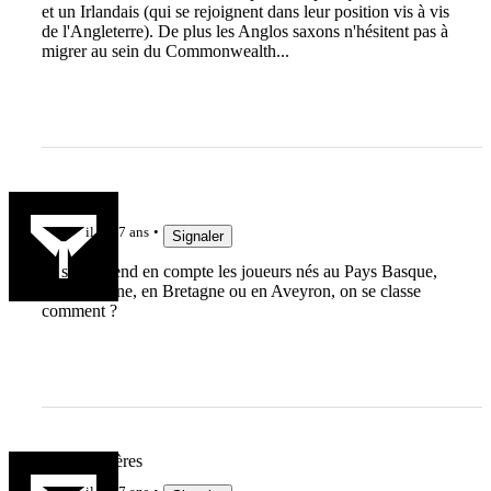
et un Irlandais (qui se rejoignent dans leur position vis à vis
de l'Angleterre). De plus les Anglos saxons n'hésitent pas à
migrer au sein du Commonwealth...
Snark
il y a 7 ans
Signaler
Et si on prend en compte les joueurs nés au Pays Basque,
en Catalogne, en Bretagne ou en Aveyron, on se classe
comment ?
Team Viscères