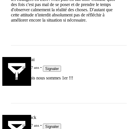
des fois c'est pas mal de se poser et de prendre le temps
d'observer calmement la réalité des choses. D'autant que
cette attitude n'interdit absolument pas de réfléchir à
améliorer encore la situation si nécessaire.
charly le vrai
il y a 7 ans
Signaler
Pour une fois nous sommes 1er !!!
Cédric Chuck
il y a 7 ans
Signaler