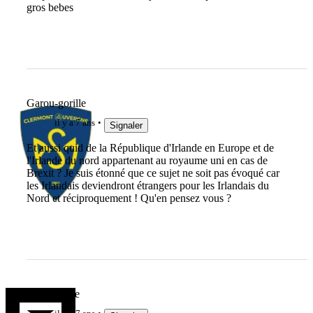
gros bebes
Garou-gorille
il y a 7 ans
Signaler
Et aussi quid de la République d'Irlande en Europe et de
l'Irlande du nord appartenant au royaume uni en cas de
Brexit ? Je suis étonné que ce sujet ne soit pas évoqué car
les Irlandais deviendront étrangers pour les Irlandais du
Nord et réciproquement ! Qu'en pensez vous ?
LaGuiguille