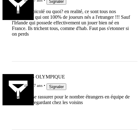
il y a 7 ans
Signaler
vous avez picolé ou quoi? en realité, ce sont tous nos
adversaires qui ont 100% de joueurs nés a l'etranger !!! Sauf
l'Irlande qui possede effectivement un jouer bien né en
France. Ils trichent tous, comme d'hab. Faut pas s'etonner si
on perds
CASTRES OLYMPIQUE
il y a 7 ans
Signaler
Comment se rassurer pour le nombre étrangers en équipe de
France en regardant chez les voisins