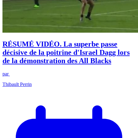
RÉSUMÉ VIDÉO. La superbe passe
décisive de la poitrine d'Israel Dagg lors
de la démonstration des All Blacks
par
Thibault Perrin