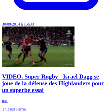
30/09/2014 à 15h30
VIDEO. Super Rugby - Israel Dagg se
joue de la défense des Highlanders pour
un superbe essai
par
Thibault Perrin