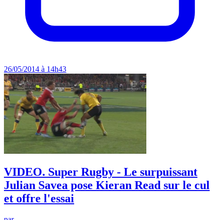
26/05/2014 à 14h43
VIDEO. Super Rugby - Le surpuissant
Julian Savea pose Kieran Read sur le cul
et offre l'essai
par