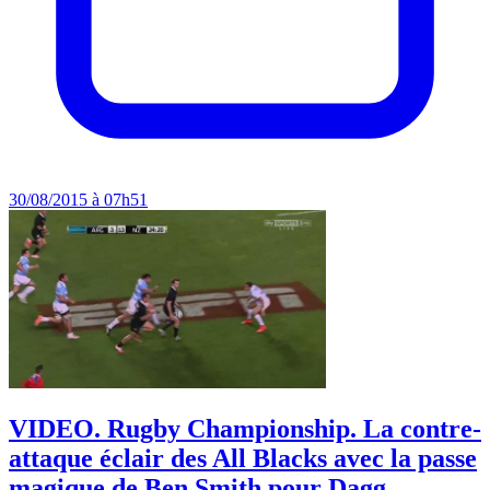
30/08/2015 à 07h51
VIDEO. Rugby Championship. La contre-
attaque éclair des All Blacks avec la passe
magique de Ben Smith pour Dagg