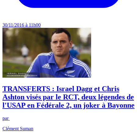
30/11/2016 à 11h00
TRANSFERTS : Israel Dagg et Chris
Ashton visés par le RCT, deux légendes de
l'USAP en Fédérale 2, un joker à Bayonne
par
Clément Suman