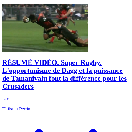
RÉSUMÉ VIDÉO. Super Rugby.
L'opportunisme de Dagg et la puissance
de Tamanivalu font la différence pour les
Crusaders
par
Thibault Perrin