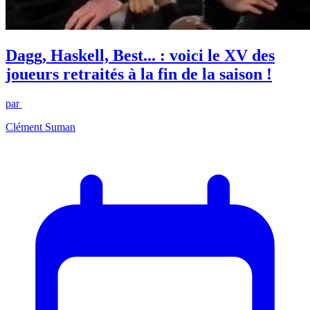
Dagg, Haskell, Best... : voici le XV des
joueurs retraités à la fin de la saison !
par
Clément Suman