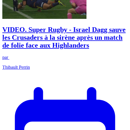
VIDEO. Super Rugby - Israel Dagg sauve
les Crusaders à la sirène après un match
de folie face aux Highlanders
par
Thibault Perrin