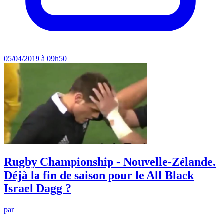
05/04/2019 à 09h50
Rugby Championship - Nouvelle-Zélande.
Déjà la fin de saison pour le All Black
Israel Dagg ?
par