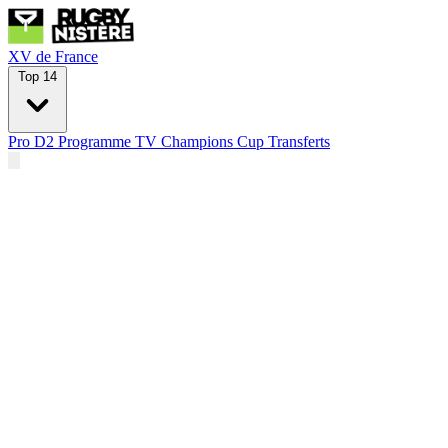
XV de France
Top 14
Pro D2
Programme TV
Champions Cup
Transferts