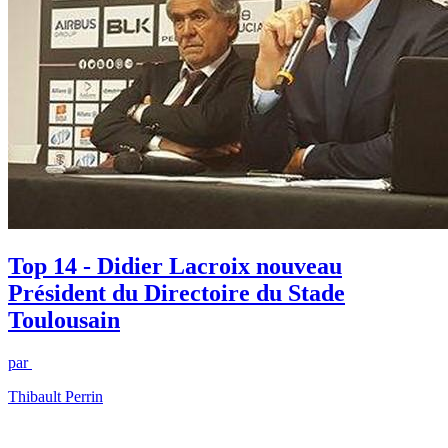
Top 14 - Didier Lacroix nouveau
Président du Directoire du Stade
Toulousain
par
Thibault Perrin