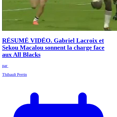
RÉSUMÉ VIDÉO. Gabriel Lacroix et
Sekou Macalou sonnent la charge face
aux All Blacks
par
Thibault Perrin