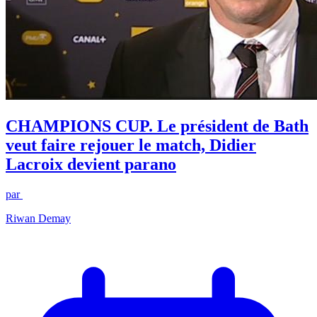
CHAMPIONS CUP. Le président de Bath
veut faire rejouer le match, Didier
Lacroix devient parano
par
Riwan Demay