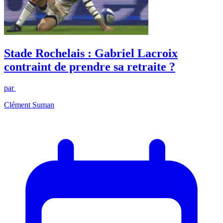
Stade Rochelais : Gabriel Lacroix
contraint de prendre sa retraite ?
par
Clément Suman