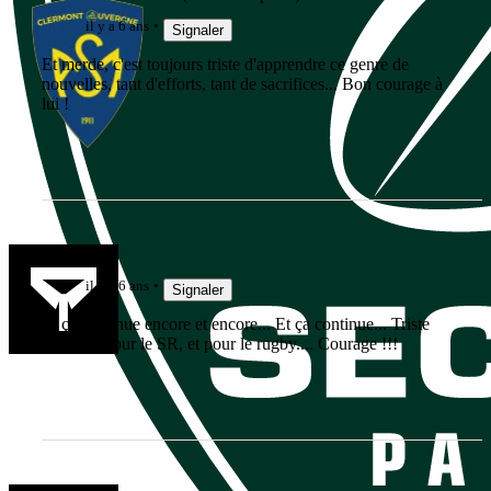
il y a 6 ans
Signaler
Et merde, c'est toujours triste d'apprendre ce genre de
nouvelles, tant d'efforts, tant de sacrifices... Bon courage à
lui !
batelier
il y a 6 ans
Signaler
Et ça continue encore et encore... Et ça continue... Triste
pour lui, pour le SR, et pour le rugby.... Courage !!!