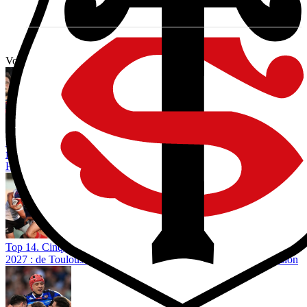
Vous avez tout lu ?
Après l’intérêt pour Régis Montagne, le Stade Toulousain peut-il
faire un choix fort au poste de pilier droit avec le départ de Georges-
Henri Colombe ?
Top 14. Cinq jeunes talents de 20 ans ou moins à suivre en 2026-
2027 : de Toulouse à Clermont, ils pourraient changer de dimension