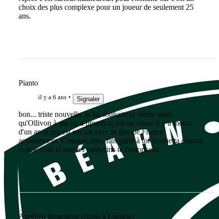
choix des plus complexe pour un joueur de seulement 25
ans.
Pianto
il y a 6 ans
Signaler
bon... triste nouvelle, je lui souhaite la même suite
qu'Ollivon à qui on a promis la même chose il y a moins
d'un an et qui est encore avec le groupe France
actuellement. Courage mec, fais gaffe à toi et joue ta chance
si tu y crois et que les médecins te l'autorisent.
Aurélien Boucherie (Amis à Laporte)