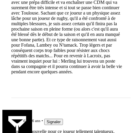
avec une prépa difficile et va enchaîner une CDM qui va
surement être très intense et si tout se passe bien continuer
avec Toulouse. Sachant que ce joueur a un physique assez
lâche pour un joueur de rugby, qu'il a été confronté à de
multiples blessures, je suis assez certain qu'il finira pas la
prochaine saison en pleine forme (ou alors c'est qu'il aura
été blessé dès le début de la saison et qu'il en aura manqué
une bonne partie). Et ce type de raisonnement vaut aussi
pour Fofana, Lambey ou N'tamack. Trop légers et par
conséquent corps trop faibles pour résister aux chocs
répétitifs des matchs... Pour en revenir à Lacroix, pas
vraiment inquiet pour lui : Merling lui trouvera un poste
dans sa compagnie et il pourra continuer à avoir la belle vie
pendant encore quelques années.
breiz93
il y a 6 ans
Signaler
Mauvaise nouvelle pour ce joueur tellement talentueux.