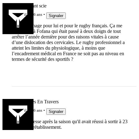
Un riz savant scie
il y a 6 ans
Signaler
Quel dommage pour lui et pour le rugby français. Ça me
fait penser à Fofana qui était passé à deux doigts de tout
arrêter l’année dernière pour des raisons vitales à cause
d’une dislocation des cervicales. Le rugby professionnel a
atteint les limites du physiologique, à moins que
l’encadrement médical en France ne soit pas au niveau en
termes de sécurité des sportifs ?
Les Courses En Travers
il y a 6 ans
Signaler
Quelle tristesse après la saison qu'il avait réussi à sortir à 23
ans... Bon rétablissement.