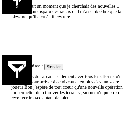
Aïe ça faisait un moment que je cherchais des nouvelles...
Depuis un an disparu des radars et il m’a semblé lire que la
blessure qu’il a eu était très rare.
Yonolan
il y a 6 ans
Signaler
Ca c'est trés dur 25 ans seulement avec tous les efforts qu'il
a dû faire pour arriver à ce niveau et en plus c'est un sacré
joueur Bon j'espère de tout coeur qu'une nouvelle opération
lui permettra de retrouver les terrains ; sinon qu'il puisse se
reconvertir avec autant de talent