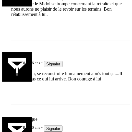
J'espère que le Midol se trompe concernant la retraite et que
nous aurons ne plaisir de le revoir sur les terrains. Bon
rétablissement à lui.
stef7
il y a 6 ans
Signaler
Dur, dur, dur, se reconstruire humainement après tout ça....Il
ne mérite pas ce qui lui arrive. Bon courage à lui
Bibi le dingue
il y a 6 ans
Signaler