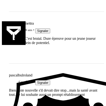
Rémi teLamettra
il y a 6 ans
Signaler
La vache. C'est brutal. Dure épreuve pour un jeune joueur
tellement plein de potentiel.
pascalbulroland
il y a 6 ans
Signaler
Bien triste nouvelle s'il devait dire stop...mais la santé avant
tout...je lui souhaite aussi un prompt rétablissement