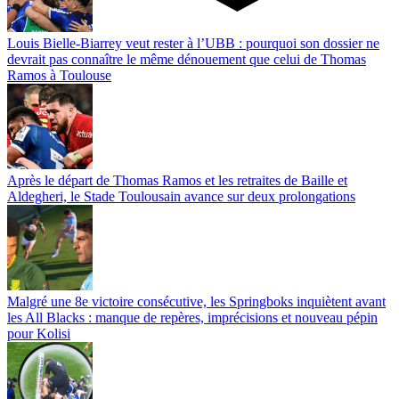
Louis Bielle-Biarrey veut rester à l’UBB : pourquoi son dossier ne
devrait pas connaître le même dénouement que celui de Thomas
Ramos à Toulouse
Après le départ de Thomas Ramos et les retraites de Baille et
Aldegheri, le Stade Toulousain avance sur deux prolongations
Malgré une 8e victoire consécutive, les Springboks inquiètent avant
les All Blacks : manque de repères, imprécisions et nouveau pépin
pour Kolisi