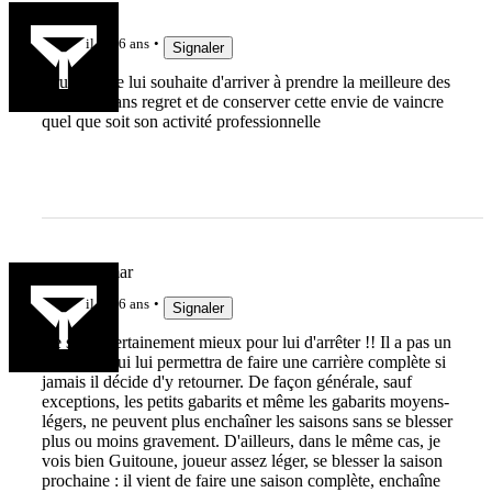
math1907
il y a 6 ans
Signaler
Cruel ! !! Je lui souhaite d'arriver à prendre la meilleure des
solutions sans regret et de conserver cette envie de vaincre
quel que soit son activité professionnelle
Jean Neymar
il y a 6 ans
Signaler
Ce serait certainement mieux pour lui d'arrêter !! Il a pas un
physique qui lui permettra de faire une carrière complète si
jamais il décide d'y retourner. De façon générale, sauf
exceptions, les petits gabarits et même les gabarits moyens-
légers, ne peuvent plus enchaîner les saisons sans se blesser
plus ou moins gravement. D'ailleurs, dans le même cas, je
vois bien Guitoune, joueur assez léger, se blesser la saison
prochaine : il vient de faire une saison complète, enchaîne