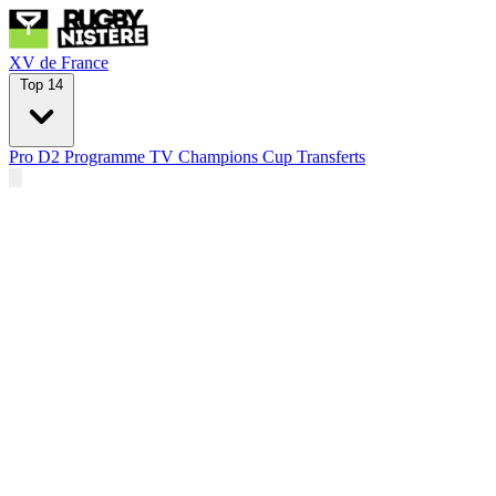
XV de France
Top 14
Pro D2
Programme TV
Champions Cup
Transferts