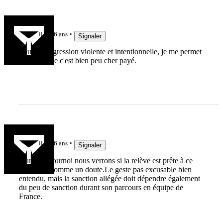
Babalonis
il y a 6 ans
Signaler
Pour une agression violente et intentionnelle, je me permet
de juger que c'est bien peu cher payé.
cahues
il y a 6 ans
Signaler
Durant le tournoi nous verrons si la relève est prête à ce
poste, j'ai comme un doute.Le geste pas excusable bien
entendu, mais la sanction allégée doit dépendre également
du peu de sanction durant son parcours en équipe de
France.