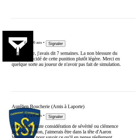
ARI
il y a 6 ans
Signaler
Petite gloire, j'avais dit 7 semaines. La non blessure du
gallois a décidé de cette punition plutôt légère. Merci en
quelque sorte au joueur de n'avoir pas fait de simulation.
Aurélien Boucherie (Amis à Laporte)
il y a 6 ans
Signaler
Au delà de toute considération de sévérité ou clémence
pour la sanction, j'aimerais être dans la tête d'Aaron
Wainwright pour savoir ce qu'il en pense réellement...