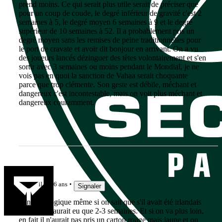
prend moins. Ce qui serait plus utile serait de préciser que
pour un coup de coude, le degré inférieur de gravité c'est 2
semaines à 5, le degré moyen 6 semaines à 9 et le degré
supérieur de 10 semaines à 52. Il a probablement pris un
degré moyen sans les remises de peine traditionnelles pour
le port de cravate et avoir dit bonjour en arrivant. On a vu
des joueurs lancés dézinguer des têtes volontairement et s'en
sortir avec 3 semaines ou moins pendant le Mondial, je ne
vois pas en quoi la sanction de Vahaa serait choquante
parce que trop clémente. Son geste est débile, méchant et
dangereux c'est incontestable, mais on voit plus méchant et
dangereux couramment.
ketamine
il y a 6 ans
Signaler
Sanction logique même si on sait que s'il avait été irlandais
ou NZ il n'aurait eu que 2-3 semaines. Et si on va plus loin,
en fait il n'aurait pas pris un carton rouge mais jaune et on