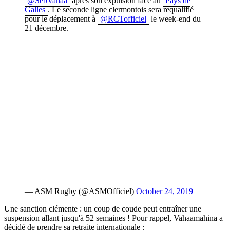
@SebVahaa
après son expulsion face au
Pays de
Galles
. Le seconde ligne clermontois sera requalifié
pour le déplacement à
@RCTofficiel
le week-end du
21 décembre.
— ASM Rugby (@ASMOfficiel)
October 24, 2019
Une sanction clémente : un coup de coude peut entraîner une
suspension allant jusqu'à 52 semaines ! Pour rappel, Vahaamahina a
décidé de prendre sa retraite internationale :