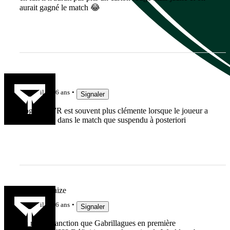
aurait gagné le match 😂
gregi
il y a 6 ans
Signaler
Logique WR est souvent plus clémente lorsque le joueur a
été expulsé dans le match que suspendu à posteriori
Nicolas Fraize
il y a 6 ans
Signaler
La même sanction que Gabrillagues en première