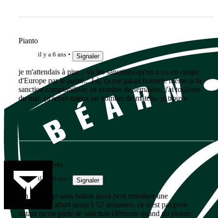
Pianto
il y a 6 ans
Signaler
je m'attendais à pire... vu les sanctions qu'on a vu en coupe
d'Europe par le passé... Là, ça me parait honnête même si la
sanction comptabilisée en nombre de semaines, j'ai toujours
du mal. ça serait mieux un nombre de matchs, je trouve.
Team Viscères
il y a 6 ans
Signaler
Un plaquage sans ballon aussi peut entraîner une
suspension allant jusqu'à 52 semaines, ce n'est pas pour
autant qu'on parle de sanction clémente quand un joueur