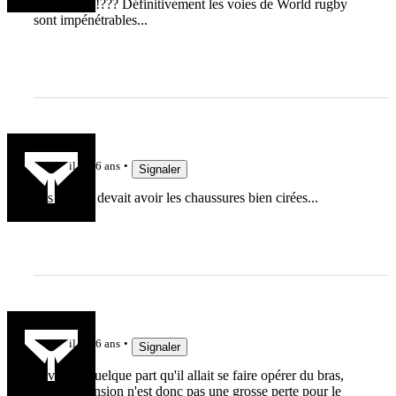
instance??!!??? Définitivement les voies de World rugby
sont impénétrables...
lelinzhou
il y a 6 ans
Signaler
Pas cher, il devait avoir les chaussures bien cirées...
Yann Béli
il y a 6 ans
Signaler
J'avais lu quelque part qu'il allait se faire opérer du bras,
cette suspension n'est donc pas une grosse perte pour le