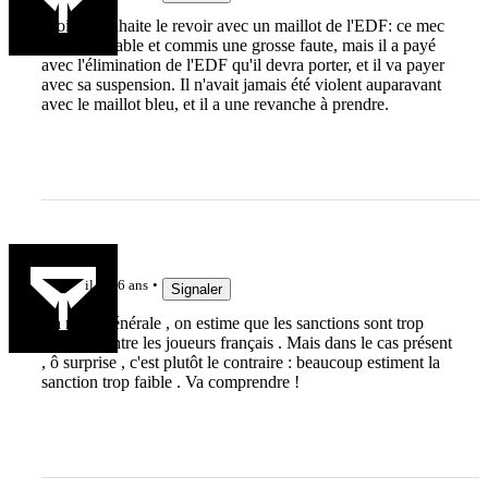
Moi, je souhaite le revoir avec un maillot de l'EDF: ce mec
a pété un cable et commis une grosse faute, mais il a payé
avec l'élimination de l'EDF qu'il devra porter, et il va payer
avec sa suspension. Il n'avait jamais été violent auparavant
avec le maillot bleu, et il a une revanche à prendre.
jlr974
il y a 6 ans
Signaler
En règle générale , on estime que les sanctions sont trop
lourdes contre les joueurs français . Mais dans le cas présent
, ô surprise , c'est plutôt le contraire : beaucoup estiment la
sanction trop faible . Va comprendre !