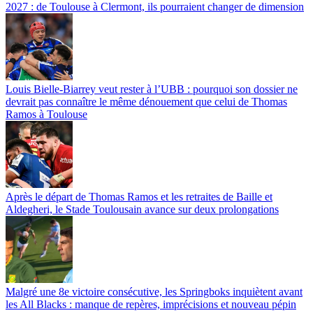
2027 : de Toulouse à Clermont, ils pourraient changer de dimension
Louis Bielle-Biarrey veut rester à l’UBB : pourquoi son dossier ne
devrait pas connaître le même dénouement que celui de Thomas
Ramos à Toulouse
Après le départ de Thomas Ramos et les retraites de Baille et
Aldegheri, le Stade Toulousain avance sur deux prolongations
Malgré une 8e victoire consécutive, les Springboks inquiètent avant
les All Blacks : manque de repères, imprécisions et nouveau pépin