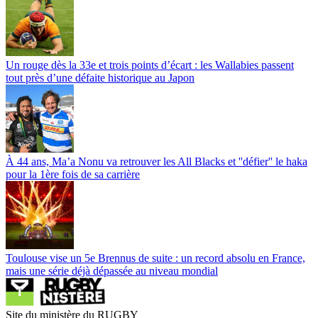
Un rouge dès la 33e et trois points d’écart : les Wallabies passent
tout près d’une défaite historique au Japon
À 44 ans, Ma’a Nonu va retrouver les All Blacks et ''défier'' le haka
pour la 1ère fois de sa carrière
Toulouse vise un 5e Brennus de suite : un record absolu en France,
mais une série déjà dépassée au niveau mondial
Site du ministère du RUGBY