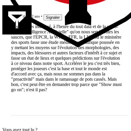
frakc
il y a 2 ans
Signaler
Je serais très intéressé, à l'heure du tout data et de la sacro-
sainte "Intelligence Artificielle" qu'on nous sert à toutes les
sauces, que l'EPCR, la WR, la FFR, la LNR ou le ministère
des sports fasse une étude médicale scientifique poussée en
y mettant les moyens sur l'évolution des morphologies, des
impacts, des blessures et autres facteurs d'intérêt à ce sujet et
fasse un état de lieux et quelques prédictions sur l'évolution
à ce niveau dans notre sport. Accélérer le jeu c'est très bien,
protéger les joueurs c'est la base et tout le monde est
d'accord avec ça, mais nous ne sommes pas dans la
"proactivité" mais dans le ramassage de pots cassés. Mais
bon, c'est peut être en demander trop parce que "Show must
go on"; n'est il pas?
Vous avez tout lu ?