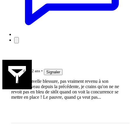
Jièl
il y a 2 ans
Signaler
28 ans, nouvelle blessure, pas vraiment revenu à son
meilleur niveau depuis la précédente, je crains qu'on ne ne
revoit pas en bleu de sitôt quand on voit la concurrence se
mettre en place ! Le pauvre, quand ça veut pas...