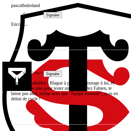
pascalbulroland
il y a 2 ans
Signaler
Encore...
Jak3192
il y a 2 ans
Signaler
Fragile ces athlètes ! Blague à part, bon courage à lui, et
une place de plus pour tester un jeune. Allez Fabien, te
laisse pas aller, même avec une "équipe remanié", tu es en
debut de cycle !