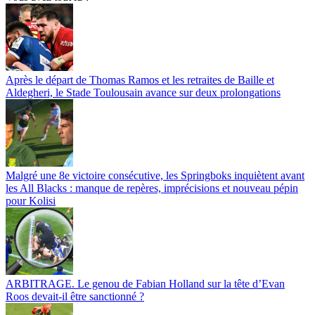
Après le départ de Thomas Ramos et les retraites de Baille et
Aldegheri, le Stade Toulousain avance sur deux prolongations
Malgré une 8e victoire consécutive, les Springboks inquiètent avant
les All Blacks : manque de repères, imprécisions et nouveau pépin
pour Kolisi
ARBITRAGE. Le genou de Fabian Holland sur la tête d’Evan
Roos devait-il être sanctionné ?