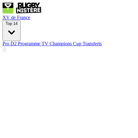
XV de France
Top 14
Pro D2
Programme TV
Champions Cup
Transferts