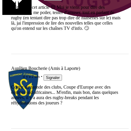
Déprimant cet article 😔 Moi je viens pour dire des
co.nne.ries, me poiler, tenter d'amuser, tout en parlant de
rugby (en tentant dire pas trop dire de niaiseries sur le) mais
là, jai l'impression de lire des nouvelles telles que celles
qu'on entend sur les chaînes TV d'info. 🙄
Aurélien Boucherie (Amis à Laporte)
il y a 2 ans
Signaler
Coupe du monde des clubs, Coupe d'Europe avec des
équipes sud-africaines... M'enfin, mais bon, dans quelques
années, il y a aura des rugby-breaks pendant les
réhydratations des joueurs ?