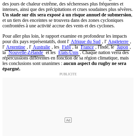
des jours de chaleur extrême, des sécheresses plus fréquentes et
intenses, ainsi que des précipitations et crues soudaines plus sévères.
Un stade sur dix sera exposé à un risque annuel de submersion
,
et un tiers des enceintes se trouvera dans des zones cycloniques
confrontées à une activité accrue des vents et des cyclones.
Pour aller plus loin, le rapport examine en profondeur les impacts
pour dix pays représentatifs, dont l'
Afrique du Sud
, l'
Angleterre
,
l'
Argentine
, l'
Australie
, les
Fidji
, la
France
, l'Inde, le
Japon
,
la
Nouvelle-Zélande
et les
États-Unis
. Chaque nation verra des
répercussions différentes en fonction de sa région climatique, mais
les conclusions sont unanimes :
aucun aspect du rugby ne sera
épargné.