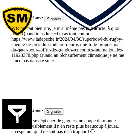
AKA
il y a 2 ans
Signaler
WR me fait bien rire, je n' ai même pas lu l' article, à quoi
bon? Quand tu as lu ceci tu as tout compris:
https://www.ladepeche.fr/2024/04/30/superbowl-du-rugby-
cheque-de-pres-dun-milliard-deuros-une-folle-proposition-
du-qatar-pour-soffrir-de-grandes-rencontres-internationales-
11923378.php Quand au réchauffement climatique je ne me
lance pas dans ce sujet...
Eirikr121
il y a 2 ans
Signaler
Il va falloir se dépêcher de gagner une coupe du monde
parce que visiblement il n'en reste plus beaucoup à jouer...
en espérant qu'il ne soit pas déjà trop tard 🫤