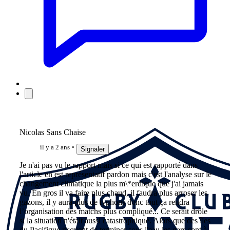
Nicolas Sans Chaise
il y a 2 ans
Signaler
Je n'ai pas vu le rapport mais si ce qui est rapporté dans
l'article en est représentatif pardon mais c'est l'analyse sur le
changement climatique la plus m\*erdique que j'ai jamais
vu. En gros il va faire plus chaud, il faudra plus arroser les
gazons, il y aura plus de typhons donc tout ça rendra
l’organisation des matchs plus compliqué... Ce serait drôle
si la situation n'était aussi catastrophique. Alors que des îles
du Pacifique risquent de terminer sous l'eau les gars sont à