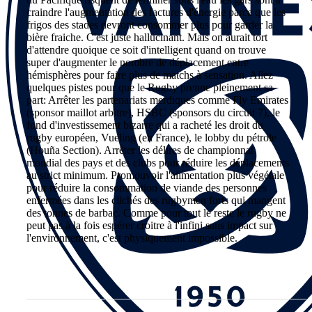
craindre l'augmentation des factures d'énergie parce que les
frigos des stades devront consommer plus pour garder la
bière fraiche. C'est juste hallucinant. Mais on aurait tort
d'attendre quoique ce soit d'intelligent quand on trouve
super d'augmenter le nombre de déplacement entre
hémisphères pour faire plus de matchs à sensation. Allez
quelques pistes pour que le Rugby prenne pleinement sa
part: Arrêter les partenariats merdiques comme Fly Emirates
(sponsor maillot arbitre), HSBC (sponsors du circuit 7), le
fond d'investissement bizarre qui a racheté les droit du
rugby européen, Vueling (en France), le lobby du pétrole
(Houña Section). Arrêter les délires de championnat
mondial des pays et des clubs pour réduire les déplacements
au strict minimum. Promouvoir l'alimentation plus végétale
pour réduire la consommation de viande des personnes
enfermées dans les clichés des rugbymen forts qui mangent
des tonnes de barbac. Comme pour tout le reste le rugby ne
peut pas à la fois espérer croitre à l'infini sans impact sur
l'environnement, c'est physiquement impossible.