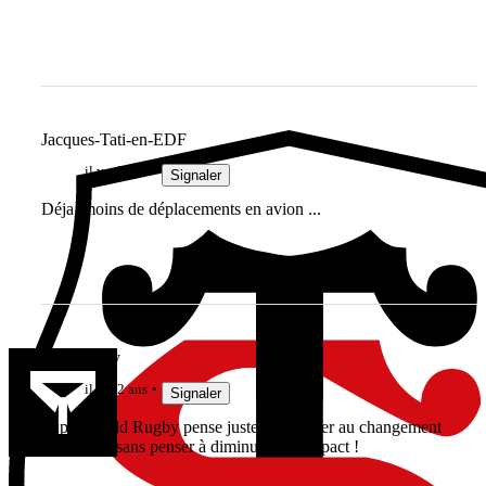
Jacques-Tati-en-EDF
il y a 2 ans
Signaler
Déja, moins de déplacements en avion ...
GoReyBoy
il y a 2 ans
Signaler
Super World Rugby pense juste à s'adapter au changement
climatique sans penser à diminuer son impact !