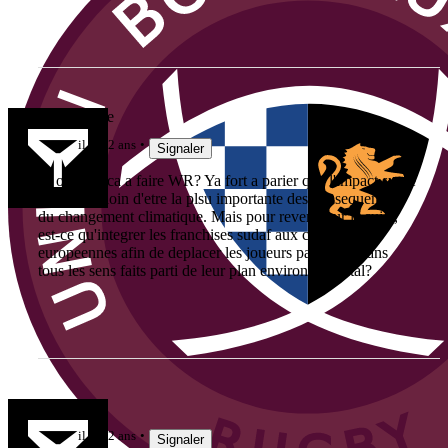
LaGuiguille
il y a 2 ans
Signaler
ils ont que ca a faire WR? Ya fort a parier que l'impact sur le
rugby soit loin d'etre la plsu importante des consequences
du changement climatique. Mais pour revenir sur le sujet,
est-ce qu'integrer les franchises sudaf aux compet
europeennes afin de deplacer les joueurs par avion dans
tous les sens faits parti de leur plan environnemental?
Jak3192
il y a 2 ans
Signaler