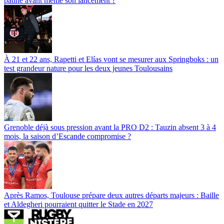
patine avant même son lancement ?
À 21 et 22 ans, Rapetti et Elías vont se mesurer aux Springboks : un
test grandeur nature pour les deux jeunes Toulousains
Grenoble déjà sous pression avant la PRO D2 : Tauzin absent 3 à 4
mois, la saison d’Escande compromise ?
Après Ramos, Toulouse prépare deux autres départs majeurs : Baille
et Aldegheri pourraient quitter le Stade en 2027