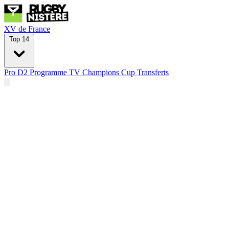
XV de France
Top 14
Pro D2
Programme TV
Champions Cup
Transferts