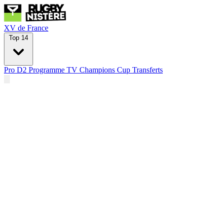
XV de France
Top 14
Pro D2
Programme TV
Champions Cup
Transferts