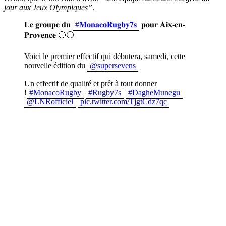
jour aux Jeux Olympiques”
.
𝐋𝐞 𝐠𝐫𝐨𝐮𝐩𝐞 𝐝𝐮
#𝐌𝐨𝐧𝐚𝐜𝐨𝐑𝐮𝐠𝐛𝐲𝟕𝐬
𝐩𝐨𝐮𝐫 𝐀𝐢𝐱-𝐞𝐧-
𝐏𝐫𝐨𝐯𝐞𝐧𝐜𝐞 🔴⚪️
Voici le premier effectif qui débutera, samedi, cette
nouvelle édition du
@supersevens
Un effectif de qualité et prêt à tout donner
!
#MonacoRugby
#Rugby7s
#DagheMunegu
@LNRofficiel
pic.twitter.com/TjgtCdz7qc