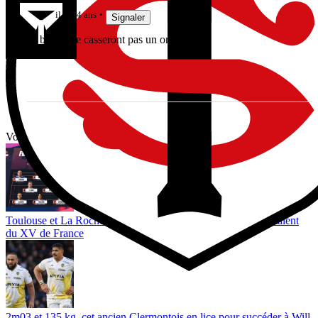
il y a 4 ans
Signaler
Et bè , ils se casseront pas un ongle .
Vous avez tout lu ?
Toulouse et La Rochelle intéressés ? Toulon lorgne aussi ce talent
du XV de France
2m03 et 135 kg, cet ancien Clermontois en lice pour succéder à Will