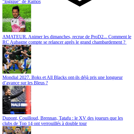
"logique" de Ramos
AMATEUR. Animer les dimanches, recrue de ProD2... Comment le
RC Aubagne compte se relancer après le grand chambardement ?
Mondial 2027. Boks et All Blacks ont-ils déjà pris une longueur
d’avance sur les Bleus ?
Dupont, Couilloud, Brennan, Tatafu : le XV des joueurs que les
clubs de Top 14 ont verrouillés à double tour