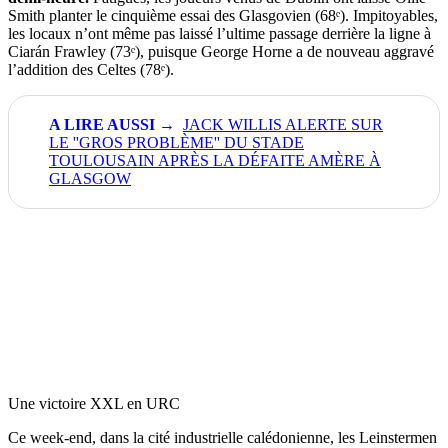
Smith planter le cinquième essai des Glasgovien (68ᵉ). Impitoyables,
les locaux n’ont même pas laissé l’ultime passage derrière la ligne à
Ciarán Frawley (73ᵉ), puisque George Horne a de nouveau aggravé
l’addition des Celtes (78ᵉ).
JACK WILLIS ALERTE SUR
LE ''GROS PROBLÈME'' DU STADE
TOULOUSAIN APRÈS LA DÉFAITE AMÈRE À
GLASGOW
Une victoire XXL en URC
Ce week-end, dans la cité industrielle calédonienne, les Leinstermen