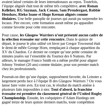
avaient laissé certains de leurs internationaux au repos. Toutefois,
l’équipe alignée était tout de même très compétitive,
avec Ronan
Kelleher, RG Snyman, Jack Conan, Sam Prendergast, Robbie
Henshaw, Rieko Ioane et Hugo Keenan alignés comme
titulaires.
Une belle panoplie de joueurs qui aurait pu surprendre les
locaux. Pire encore, cette formation aurait même pu apparaître
comme favorite pour cette rencontre.
Pour cause,
les Glasgow Warriors n’ont présenté aucun cadre de
la sélection écossaise sur cette rencontre.
Dans le quinze de
départ, le joueur le plus utilisé cet hiver par Gregor Townsend était
le demi de mêlée George Horn, remplaçant à chaque apparition du
XV du Chardon. Ce dernier ne compte qu’une petite centaine de
minutes jouées sur l’ensemble du Tournoi des 6 Nations. Par
ailleurs, le manager Franco Smith en a même profité pour aligner
Johnny Ventisei (20 ans) comme titulaire, pour son premier match
chez les professionnels.
Pourrait-on dire qu’une équipe, supposément favorite, du Leinster a
largement perdu face à l’équipe B des Glasgow Warriors ? On vous
laisse faire votre avis. En tout cas, le résultat du match amène à
plusieurs faits impossibles à nier.
Tout d'abord, la franchise
écossaise est première du classement général de l’United Rugby
Championship.
Ensuite, les coéquipiers d’Adam Hastings ont
gagné treize de leurs quinze derniers matchs, toute compétition