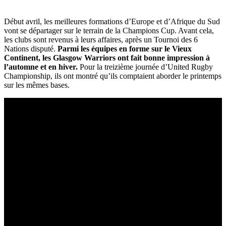
Début avril, les meilleures formations d’Europe et d’Afrique du Sud
vont se départager sur le terrain de la Champions Cup. Avant cela,
les clubs sont revenus à leurs affaires, après un Tournoi des 6
Nations disputé.
Parmi les équipes en forme sur le Vieux
Continent, les Glasgow Warriors ont fait bonne impression à
l’automne et en hiver.
Pour la treizième journée d’United Rugby
Championship, ils ont montré qu’ils comptaient aborder le printemps
sur les mêmes bases.