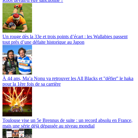
Roos devait-il être sanctionné ?
Un rouge dès la 33e et trois points d’écart : les Wallabies passent
tout près d’une défaite historique au Japon
À 44 ans, Ma’a Nonu va retrouver les All Blacks et ''défier'' le haka
pour la 1ère fois de sa carrière
Toulouse vise un 5e Brennus de suite : un record absolu en France,
mais une série déjà dépassée au niveau mondial