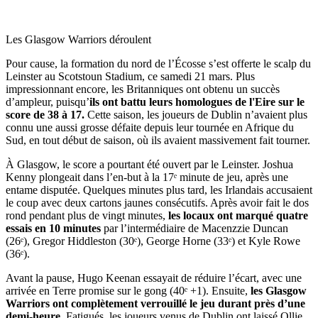
Les Glasgow Warriors déroulent
Pour cause, la formation du nord de l’Écosse s’est offerte le scalp du
Leinster au Scotstoun Stadium, ce samedi 21 mars. Plus
impressionnant encore, les Britanniques ont obtenu un succès
d’ampleur, puisqu’
ils ont battu leurs homologues de l'Eire sur le
score de 38 à 17.
Cette saison, les joueurs de Dublin n’avaient plus
connu une aussi grosse défaite depuis leur tournée en Afrique du
Sud, en tout début de saison, où ils avaient massivement fait tourner.
À Glasgow, le score a pourtant été ouvert par le Leinster. Joshua
Kenny plongeait dans l’en-but à la 17ᵉ minute de jeu, après une
entame disputée. Quelques minutes plus tard, les Irlandais accusaient
le coup avec deux cartons jaunes consécutifs. Après avoir fait le dos
rond pendant plus de vingt minutes,
les locaux ont marqué quatre
essais en 10 minutes
par l’intermédiaire de Macenzzie Duncan
(26ᵉ), Gregor Hiddleston (30ᵉ), George Horne (33ᵉ) et Kyle Rowe
(36ᵉ).
Avant la pause, Hugo Keenan essayait de réduire l’écart, avec une
arrivée en Terre promise sur le gong (40ᵉ +1). Ensuite,
les Glasgow
Warriors ont complètement verrouillé le jeu durant près d’une
demi-heure.
Fatigués, les joueurs venus de Dublin ont laissé Ollie