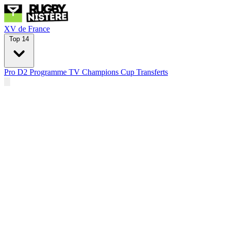
XV de France
Top 14
Pro D2
Programme TV
Champions Cup
Transferts