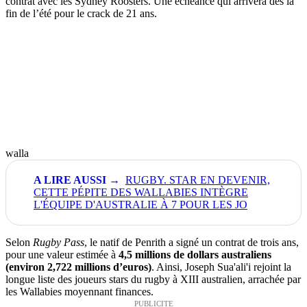
contrat avec les Sydney Roosters. Une échéance qui arrivera dès la
fin de l’été pour le crack de 21 ans.
walla
RUGBY. STAR EN DEVENIR,
CETTE PÉPITE DES WALLABIES INTÈGRE
L'ÉQUIPE D'AUSTRALIE À 7 POUR LES JO
Selon
Rugby Pass
, le natif de Penrith a signé un contrat de trois ans,
pour une valeur estimée à
4,5 millions de dollars australiens
(environ 2,722 millions d’euros)
. Ainsi, Joseph Sua'ali'i rejoint la
longue liste des joueurs stars du rugby à XIII australien, arrachée par
les Wallabies moyennant finances.