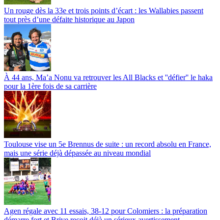
Un rouge dès la 33e et trois points d’écart : les Wallabies passent
tout près d’une défaite historique au Japon
À 44 ans, Ma’a Nonu va retrouver les All Blacks et ''défier'' le haka
pour la 1ère fois de sa carrière
Toulouse vise un 5e Brennus de suite : un record absolu en France,
mais une série déjà dépassée au niveau mondial
Agen régale avec 11 essais, 38-12 pour Colomiers : la préparation
démarre fort et Brive reçoit déjà un sérieux avertissement