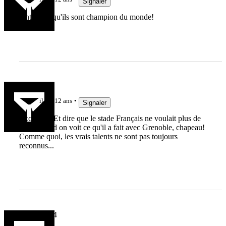
Signaler
Ont dirais qu'ils sont champion du monde!
ceusette
il y a 12 ans
Signaler
Excellent! Et dire que le stade Français ne voulait plus de
lui... Quand on voit ce qu'il a fait avec Grenoble, chapeau!
Comme quoi, les vrais talents ne sont pas toujours
reconnus...
rov boys 34