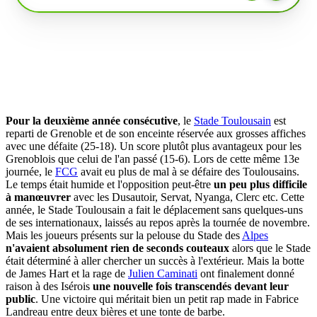
Pour la deuxième année consécutive
, le
Stade Toulousain
est
reparti de Grenoble et de son enceinte réservée aux grosses affiches
avec une défaite (25-18). Un score plutôt plus avantageux pour les
Grenoblois que celui de l'an passé (15-6). Lors de cette même 13e
journée, le
FCG
avait eu plus de mal à se défaire des Toulousains.
Le temps était humide et l'opposition peut-être
un peu plus difficile
à manœuvrer
avec les Dusautoir, Servat, Nyanga, Clerc etc. Cette
année, le Stade Toulousain a fait le déplacement sans quelques-uns
de ses internationaux, laissés au repos après la tournée de novembre.
Mais les joueurs présents sur la pelouse du Stade des
Alpes
n'avaient absolument rien de seconds couteaux
alors que le Stade
était déterminé à aller chercher un succès à l'extérieur. Mais la botte
de James Hart et la rage de
Julien Caminati
ont finalement donné
raison à des Isérois
une nouvelle fois transcendés devant leur
public
. Une victoire qui méritait bien un petit rap made in Fabrice
Landreau entre deux bières et une tonte de barbe.