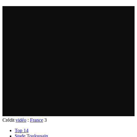
Crédit
vidéo
:
France
3
Top 14
Stade Toulousain