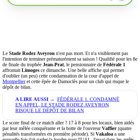
Le
Stade Rodez Aveyron
n'est pas mort. Et n'a visiblement pas
l'intention de terminer prématurément sa saison ! Qualifié pour les 8e
de finale du trophée
Jean-Prat
, le pensionnaire de
Fédérale 1
affrontait
Limoges
ce dimanche. Une belle affiche qui permet
d'oublier (un peu) cette condamnation de la cour d'appel de
Montpellier
et cette épée de Damoclès pour un club qui risque le
dépôt de bilan.
FÉDÉRALE 1. CONDAMNÉ
EN APPEL, LE STADE RODEZ AVEYRON
RISQUE LE DÉPÔT DE BILAN
Le score final de ce match aller ? 17 à 8 pour les locaux, bien aidés
par leur mêlée conquérante et la botte de l'ouvreur
Vaffier
(quatre
pénalités transformées en première période). Si
Vakaloa
a une
nouvelle fois fait parler la foudre pour l'UAL, l'essai dans les arrêts