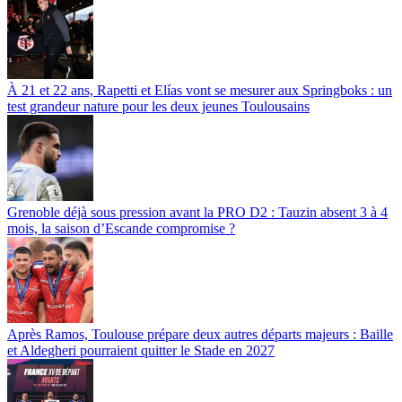
À 21 et 22 ans, Rapetti et Elías vont se mesurer aux Springboks : un
test grandeur nature pour les deux jeunes Toulousains
Grenoble déjà sous pression avant la PRO D2 : Tauzin absent 3 à 4
mois, la saison d’Escande compromise ?
Après Ramos, Toulouse prépare deux autres départs majeurs : Baille
et Aldegheri pourraient quitter le Stade en 2027