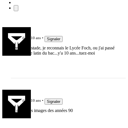
Lex
il y a 10 ans
Signaler
Derrière le stade, je reconnais le Lycée Foch, ou j'ai passé
mon oral de latin du bac...y'a 10 ans...tuez-moi
sapiac76
il y a 10 ans
Signaler
on dirait des images des années 90