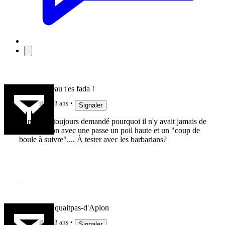
Gonze à l'eau t'es fada !
il y a 3 ans
Signaler
Je me suis toujours demandé pourquoi il n'y avait jamais de
combinaison avec une passe un poil haute et un "coup de
boule à suivre".... À tester avec les barbarians?
Gio-nemanquaitpas-d'Aplon
il y a 3 ans
Signaler