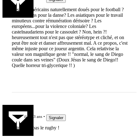
Les sud américains naturellement doués pour le football ?
Les africains pour la danse? Les asiatiques pour le travail
minutieux contre rémunération dérisoire ? Les
européens...pour la violence coloniale? Les
castelnaudariens pour le cassoulet ? Non, hein ?!
heureusement tout n'est pas que stéréotype et cliché, et on
peut être noir et danser affreusement mal. A ce propos, c'est
même injuste pour ce joueur argentin. Cela relativise la
valeur son magnifique geste !! "normal, le sang de Diego
coule dans ses veines" (Doux Jésus le sang de Diego!!
Quelle horreur tri-glycerique !! )
Sedulos
il y a 3 ans
Signaler
N'insultez pas le rugby !