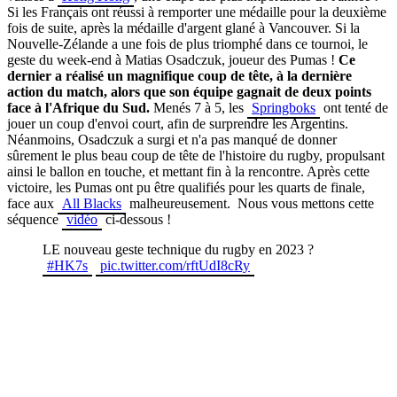
Si les Français ont réussi à remporter une médaille pour la deuxième
fois de suite, après la médaille d'argent glané à Vancouver. Si la
Nouvelle-Zélande a une fois de plus triomphé dans ce tournoi, le
geste du week-end à Matias Osadczuk, joueur des Pumas !
Ce
dernier a réalisé un magnifique coup de tête, à la dernière
action du match, alors que son équipe gagnait de deux points
face à l'Afrique du Sud.
Menés 7 à 5, les
Springboks
ont tenté de
jouer un coup d'envoi court, afin de surprendre les Argentins.
Néanmoins, Osadczuk a surgi et n'a pas manqué de donner
sûrement le plus beau coup de tête de l'histoire du rugby, propulsant
ainsi le ballon en touche, et mettant fin à la rencontre. Après cette
victoire, les Pumas ont pu être qualifiés pour les quarts de finale,
face aux
All Blacks
malheureusement. Nous vous mettons cette
séquence
vidéo
ci-dessous !
LE nouveau geste technique du rugby en 2023 ?
#HK7s
pic.twitter.com/rftUdI8cRy