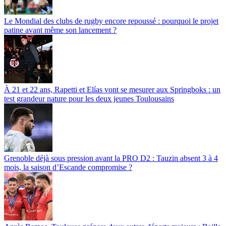
Le Mondial des clubs de rugby encore repoussé : pourquoi le projet
patine avant même son lancement ?
À 21 et 22 ans, Rapetti et Elías vont se mesurer aux Springboks : un
test grandeur nature pour les deux jeunes Toulousains
Grenoble déjà sous pression avant la PRO D2 : Tauzin absent 3 à 4
mois, la saison d’Escande compromise ?