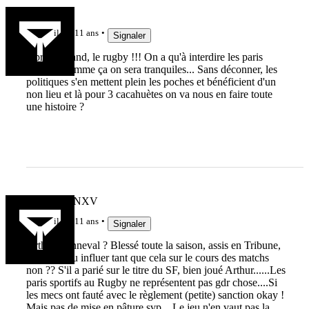
Pat33600
il y a 11 ans
Signaler
Après le hand, le rugby !!! On a qu'à interdire les paris
sportifs, comme ça on sera tranquiles... Sans déconner, les
politiques s'en mettent plein les poches et bénéficient d'un
non lieu et là pour 3 cacahuètes on va nous en faire toute
une histoire ?
MARCFANXV
il y a 11 ans
Signaler
Arthur Bonneval ? Blessé toute la saison, assis en Tribune,
il n'a pas du influer tant que cela sur le cours des matchs
non ?? S'il a parié sur le titre du SF, bien joué Arthur......Les
paris sportifs au Rugby ne représentent pas gdr chose....Si
les mecs ont fauté avec le règlement (petite) sanction okay !
Mais pas de mise en pâture svp....Le jeu n'en vaut pas la