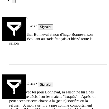
johan63540
il y a 11 ans
Signaler
Il s'agit d'arthur Bonneval et non d'hugo Bonneval son
grand frère évoluant au stade français et bléssé toute la
saison
jipé
il y a 11 ans
Signaler
D'accord avec toi pour Bonneval, sa saison ne lui a pas
permis d'être décisif sur les matchs "truqués"... Après, on
peut accepter cette chasse à la (petite) sorcière ou la
refuser... A mon avis, il y a pire comme comportement