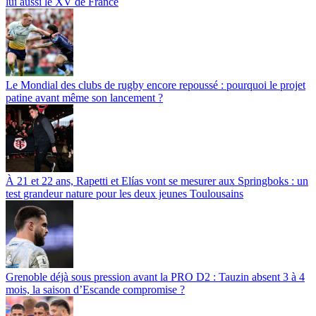
lui aussi le XV de France
Le Mondial des clubs de rugby encore repoussé : pourquoi le projet
patine avant même son lancement ?
À 21 et 22 ans, Rapetti et Elías vont se mesurer aux Springboks : un
test grandeur nature pour les deux jeunes Toulousains
Grenoble déjà sous pression avant la PRO D2 : Tauzin absent 3 à 4
mois, la saison d’Escande compromise ?