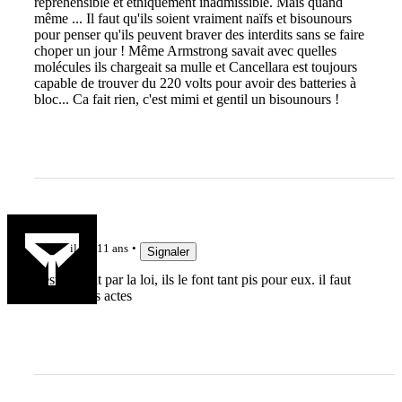
répréhensible et éthiquement inadmissible. Mais quand
même ... Il faut qu'ils soient vraiment naïfs et bisounours
pour penser qu'ils peuvent braver des interdits sans se faire
choper un jour ! Même Armstrong savait avec quelles
molécules ils chargeait sa mulle et Cancellara est toujours
capable de trouver du 220 volts pour avoir des batteries à
bloc... Ca fait rien, c'est mimi et gentil un bisounours !
ced
il y a 11 ans
Signaler
c'est interdit par la loi, ils le font tant pis pour eux. il faut
assumer ses actes