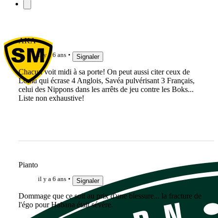
AKA
il y a 6 ans
Signaler
Chacun voit midi à sa porte! On peut aussi citer ceux de
Lomu qui écrase 4 Anglois, Savéa pulvérisant 3 Français,
celui des Nippons dans les arrêts de jeu contre les Boks...
Liste non exhaustive!
Pianto
il y a 6 ans
Signaler
Dommage que ce soit au prix d'une blessure... la fracture de
l'égo pour Habana était sévère.