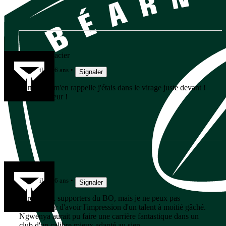
Fufu Brindacier
il y a 6 ans
Signaler
Punaise je m'en rappelle j'étais dans le virage juste devant !
Quel bonheur !
Ahma
il y a 6 ans
Signaler
Pardon aux supporters du BO, mais je ne peux pas
m'empêcher d'avoir l'impression d'un talent à moitié gâché.
Ngwenya aurait pu faire une carrière fantastique dans un
club d'un calibre mieux adapté au sien.