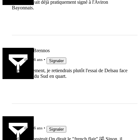
le joueur avait déjà pratiquement signé à l'Aviron
Bayonnais.
Vae Victis Brennos
il y a 6 ans
Signaler
Personnellement, je retiendrais plutôt l'essai de Delsau face
à l'Afrique du Sud en quart.
Jak3192
il y a 6 ans
Signaler
Bel essai construit On dirait le "french flair" 🤣 Sinon, il