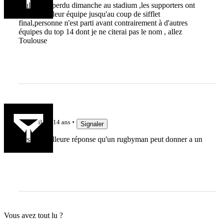
toulouse a perdu dimanche au stadium ,les supporters ont
encouragé leur équipe jusqu'au coup de sifflet
final,personne n'est parti avant contrairement à d'autres
équipes du top 14 dont je ne citerai pas le nom , allez
Toulouse
chaziel
il y a 14 ans
Signaler
c'est la meilleure réponse qu'un rugbyman peut donner a un
imbécile
Vous avez tout lu ?