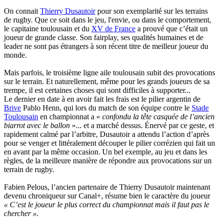
On connait
Thierry Dusautoir
pour son exemplarité sur les terrains
de rugby. Que ce soit dans le jeu, l'envie, ou dans le comportement,
le capitaine toulousain et du
XV de France
a prouvé que c’était un
joueur de grande classe. Son fairplay, ses qualités humaines et de
leader ne sont pas étrangers à son récent titre de meilleur joueur du
monde.
Mais parfois, le troisième ligne aile toulousain subit des provocations
sur le terrain. Et naturellement, même pour les grands joueurs de sa
trempe, il est certaines choses qui sont difficiles à supporter...
Le dernier en date à en avoir fait les frais est le pilier argentin de
Brive
Pablo Henn, qui lors du match de son équipe contre le
Stade
Toulousain
en championnat a «
confondu la tête casquée de l’ancien
biarrot avec le ballon
»... et a marché dessus. Énervé par ce geste, et
rapidement calmé par l’arbitre, Dusautoir a attendu l’action d’après
pour se venger et littéralement découper le pilier corrézien qui fait un
en avant par la même occasion. Un bel exemple, au jeu et dans les
règles, de la meilleure manière de répondre aux provocations sur un
terrain de rugby.
Fabien Pelous, l’ancien partenaire de Thierry Dusautoir maintenant
devenu chroniqueur sur Canal+, résume bien le caractère du joueur
« C’est le joueur le plus correct du championnat mais il faut pas le
chercher ».