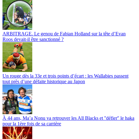
ARBITRAGE. Le genou de Fabian Holland sur la tête d’Evan
Roos devait-il être sanctionné ?
Un rouge dès la 33e et trois points d’écart : les Wallabies passent
tout près d’une défaite historique au Japon
À 44 ans, Ma’a Nonu va retrouver les All Blacks et ''défier'' le haka
pour la 1ère fois de sa carrière