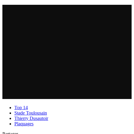
Top 14
Stade Toulousain
Thierry Dusautoir
Plaquages
Partager