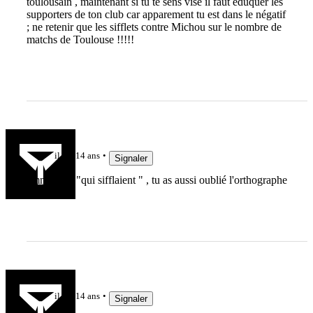
toulousain , maintenant si tu te sens visé il faut éduquer les
supporters de ton club car apparement tu est dans le négatif
; ne retenir que les sifflets contre Michou sur le nombre de
matchs de Toulouse !!!!!
pupu09
il y a 14 ans
Signaler
amnésique "qui sifflaient " , tu as aussi oublié l'orthographe
pupu09
il y a 14 ans
Signaler