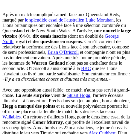
Après un match compliqué samedi face aux Queensland Reds,
marqué par
le splendide essai de l'australien Luke Morahan
, les
Lions britanniques ont enchaîné face à une sélection combinée du
Queensland et de New South Wales. A l'arrivée,
une nouvelle large
victoire
(64-0),
dix essais inscrits
(dont un doublé de
George
North
, royal) et
des questions en suspens
. Car s'il convient de
relativiser la performance des Lions face à son adversaire, composé
de semi-professionnels,
Brian O'Driscoll
et compagnie n'ont en plus
pas totalement convaincu. Après une très bonne première période,
les hommes de
Warren Gatland
n'ont pas su enchaîner dans le
second acte. O'Driscoll a ainsi confié à la
BBC
que les Lions
n'avaient pas livré une partie satisfaisante. Son entraîneur confirme :
«
Il y a eu d'excellentes choses et d'autres très moyennes
.»
Avec une opposition aussi faible, ce match n'aura pas servi à grand-
chose.
La seule surprise
vient de
Stuart Hogg
, l'arrière écossais
titularisé... à l'ouverture. Précis dans son jeu au pied, bon animateur,
Hogg a marqué des points
et sa nouvelle polyvalence pourrait lui
offrir une place sur la feuille de match lors des tests face aux
Wallabies
. On retrouve d'ailleurs Hogg pour le deuxième essai de la
rencontre signé
Conor Murray
, qui profite de l'excellent travail de
ses coéquipiers. Aux abords des 22m australiens, le jeune écossais
distribue le jeu vers Tipuric qui enchaîne vers
Alex Cuthbert
. D'un