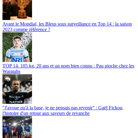
Avant le Mondial, les Bleus sous surveillance en Top 14 : la saison
2023 comme référence ?
TOP 14. 105 kg, 20 ans et un nom bien connu : Pau pioche chez les
Waratahs
"J'avoue qu'à la base, je ne pensais pas revenir" : Gaël Fickou,
l'histoire d'un retour aux saveurs de revanche