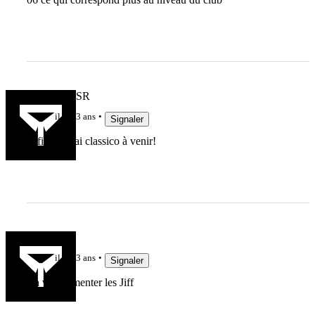
Atlantique SR
il y a 3 ans
Signaler
enfin de vrai classico à venir!
P243151
il y a 3 ans
Signaler
Ça va augmenter les Jiff