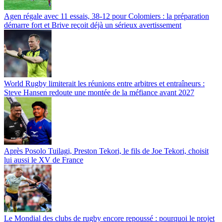
Agen régale avec 11 essais, 38-12 pour Colomiers : la préparation
démarre fort et Brive reçoit déjà un sérieux avertissement
World Rugby limiterait les réunions entre arbitres et entraîneurs :
Steve Hansen redoute une montée de la méfiance avant 2027
Après Posolo Tuilagi, Preston Tekori, le fils de Joe Tekori, choisit
lui aussi le XV de France
Le Mondial des clubs de rugby encore repoussé : pourquoi le projet