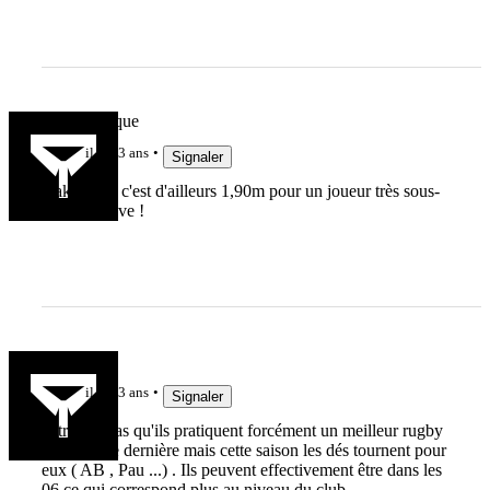
coupdecasque
il y a 3 ans
Signaler
Dakuwaka c'est d'ailleurs 1,90m pour un joueur très sous-
coté je trouve !
Rchyères
il y a 3 ans
Signaler
je trouve pas qu'ils pratiquent forcément un meilleur rugby
que l'année dernière mais cette saison les dés tournent pour
eux ( AB , Pau ...) . Ils peuvent effectivement être dans les
06 ce qui correspond plus au niveau du club