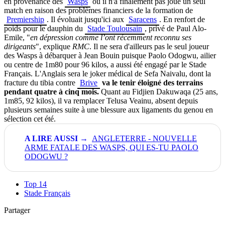
en provenance des
Wasps
où il n'a finalement pas joué un seul
match en raison des problèmes financiers de la formation de
Premiership
. Il évoluait jusqu'ici aux
Saracens
. En renfort de
poids pour le dauphin du
Stade Toulousain
, privé de Paul Alo-
Emile, "
en dépression comme l’ont récemment reconnu ses
dirigeants
", explique
RMC
. Il ne sera d'ailleurs pas le seul joueur
des Wasps à débarquer à Jean Bouin puisque Paolo Odogwu, ailier
ou centre de 1m80 pour 96 kilos, a aussi été engagé par le Stade
Français. L'Anglais sera le joker médical de Sefa Naivalu, dont la
fracture du tibia contre
Brive
va le tenir éloigné des terrains
pendant quatre à cinq mois.
Quant au Fidjien Dakuwaqa (25 ans,
1m85, 92 kilos), il va remplacer
Telusa Veainu
, absent depuis
plusieurs semaines suite à une blessure aux ligaments du genou en
sélection cet été.
ANGLETERRE - NOUVELLE
ARME FATALE DES WASPS, QUI ES-TU PAOLO
ODOGWU ?
Top 14
Stade Français
Partager