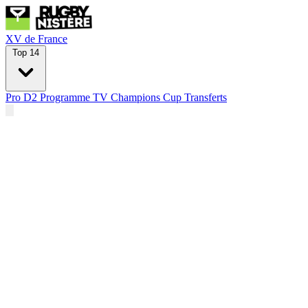
XV de France
Top 14
Pro D2
Programme TV
Champions Cup
Transferts