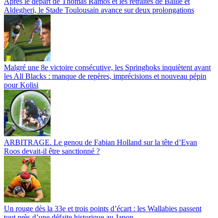
Après le départ de Thomas Ramos et les retraites de Baille et
Aldegheri, le Stade Toulousain avance sur deux prolongations
Malgré une 8e victoire consécutive, les Springboks inquiètent avant
les All Blacks : manque de repères, imprécisions et nouveau pépin
pour Kolisi
ARBITRAGE. Le genou de Fabian Holland sur la tête d’Evan
Roos devait-il être sanctionné ?
Un rouge dès la 33e et trois points d’écart : les Wallabies passent
tout près d’une défaite historique au Japon