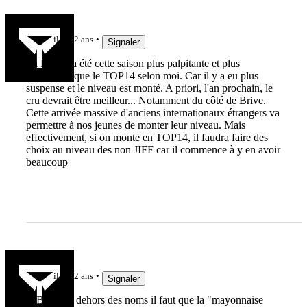
Manu
il y a 2 ans
Signaler
La ProD2 a été cette saison plus palpitante et plus
homogène que le TOP14 selon moi. Car il y a eu plus
suspense et le niveau est monté. A priori, l'an prochain, le
cru devrait être meilleur... Notamment du côté de Brive.
Cette arrivée massive d'anciens internationaux étrangers va
permettre à nos jeunes de monter leur niveau. Mais
effectivement, si on monte en TOP14, il faudra faire des
choix au niveau des non JIFF car il commence à y en avoir
beaucoup
mic4619
il y a 2 ans
Signaler
A Brive en dehors des noms il faut que la "mayonnaise