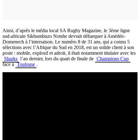
Ainsi, d’après le média local SA Rugby Magazine, le 3ème ligne
sud-africain Sikhumbuzo Notshe devrait débarquer à Amédée-
Domenech à l’intersaison. Le numéro 8 de 31 ans, qui a connu 5
sélections avec l’Afrique du Sud en 2018, est un solide client à son
poste : mobile, explosif et adroit, il était notamment titulaire avec les
Sharks
l’an dernier, lors du quart de finale de
Champions Cup
face à
Toulouse
.