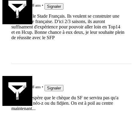
il y a 8 ans
Signaler
C4est bien le Stade Français. Ils veulent se construire une
belle équipe française. D'ici 2/3 saisons, ils auront
suffisament d'expérience pour pouvoir aller loin en Top14
et en Hcup. Bonne chance à eux deux, je leur souhaite plein
de réussite avec le SFP
oZbeck
il y a 8 ans
Signaler
Bon ben j'espère que le chèque du SF ne servira pas qu'a
recruter du néo-z ou du fidjien. On est à poil au centre
maintenant...