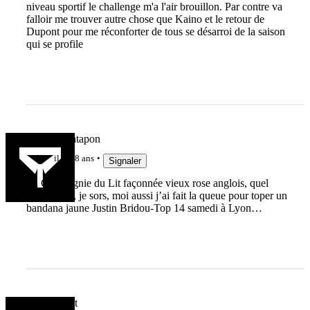
niveau sportif le challenge m'a l'air brouillon. Par contre va
falloir me trouver autre chose que Kaino et le retour de
Dupont pour me réconforter de tous se désarroi de la saison
qui se profile
Maurice Patapon
il y a 8 ans
Signaler
La Compagnie du Lit façonnée vieux rose anglois, quel
Talan ! Ok, je sors, moi aussi j’ai fait la queue pour toper un
bandana jaune Justin Bridou-Top 14 samedi à Lyon…
Bastarocket