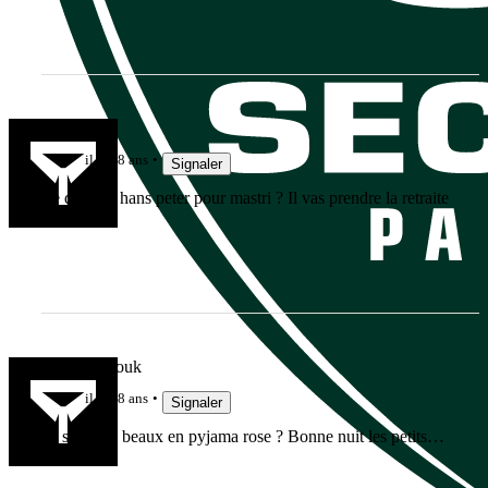
Serge3105
il y a 8 ans
Signaler
Le docteur hans peter pour mastri ? Il vas prendre la retraite
à Paris
Bachibouzouk
il y a 8 ans
Signaler
Ils sont pas beaux en pyjama rose ? Bonne nuit les petits…