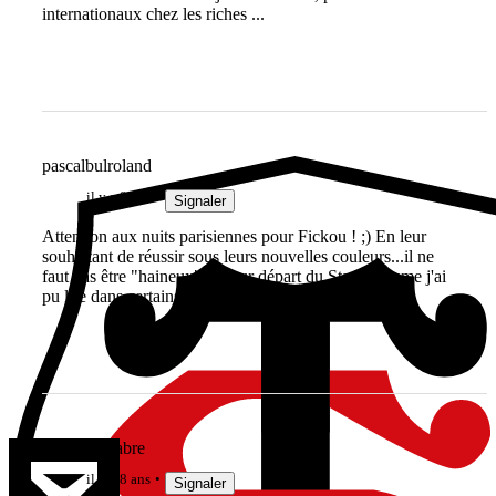
internationaux chez les riches ...
pascalbulroland
il y a 8 ans
Signaler
Attention aux nuits parisiennes pour Fickou ! ;) En leur
souhaitant de réussir sous leurs nouvelles couleurs...il ne
faut pas être "haineux" de leur départ du Stade comme j'ai
pu lire dans certains forums...
Dansemacabre
il y a 8 ans
Signaler