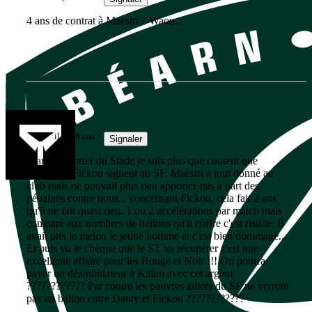
4 ans de contrat à Maestri ? Waou...
Larios
il y a 8 ans
Signaler
Étant supporter du Stade je suis plus que content que
Maestri et Fickou signent au SF. Maestri a tout donné au
club mais ne pouvait plus rien apporter mis à part des
pénalités contre nous... concernant Fickou, cela fait 2 ans
qu'il ne fait quasi rien. 1 ou 2 accélérations par match mais
comparé aux nombres de ballons qu'il coffre c'est risible. Il
avait pris le melon le jeune homme et c'est bien dommage...
Et puis vu le chèque que le ST va récupérer c'est une
excellente affaire pour les Rouge et Noir !!! On pourra
payer un déambulateur à Kaïno avec cet argent
???????????? Par contre les pauvres ailiers du SF ne verront
pas un ballon entre Danty et Fickou ????????????