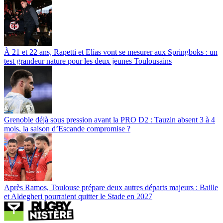
À 21 et 22 ans, Rapetti et Elías vont se mesurer aux Springboks : un
test grandeur nature pour les deux jeunes Toulousains
Grenoble déjà sous pression avant la PRO D2 : Tauzin absent 3 à 4
mois, la saison d’Escande compromise ?
Après Ramos, Toulouse prépare deux autres départs majeurs : Baille
et Aldegheri pourraient quitter le Stade en 2027