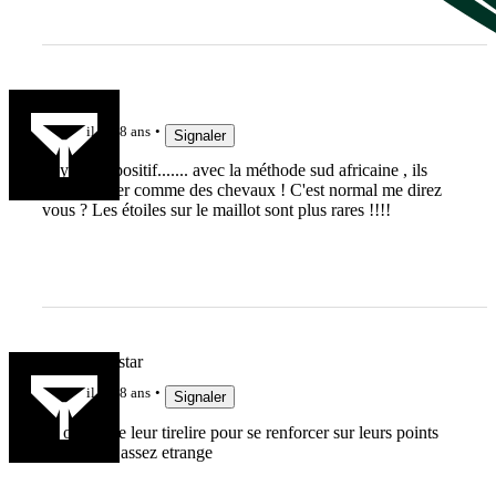
BramaÏre
il y a 8 ans
Signaler
voyons le positif....... avec la méthode sud africaine , ils
vont galoper comme des chevaux ! C'est normal me direz
vous ? Les étoiles sur le maillot sont plus rares !!!!
Yionel ma star
il y a 8 ans
Signaler
Ils ont casse leur tirelire pour se renforcer sur leurs points
forts. C'est assez etrange