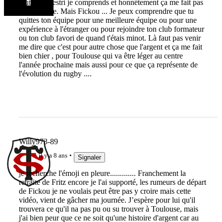
Autant Maestri je comprends et honnêtement ça me fait pas
grand chose. Mais Fickou ... Je peux comprendre que tu
quittes ton équipe pour une meilleure équipe ou pour une
expérience à l'étranger ou pour rejoindre ton club formateur
ou ton club favori de quand t'étais minot. Là faut pas venir
me dire que c'est pour autre chose que l'argent et ça me fait
bien chier , pour Toulouse qui va être léger au centre
l'année prochaine mais aussi pour ce que ça représente de
l'évolution du rugby ....
Willy973-89
il y a 8 ans
Signaler
je recherche l'émoji en pleure............. Franchement la
retraite de Fritz encore je l'ai supporté, les rumeurs de départ
de Fickou je ne voulais peut être pas y croire mais cette
vidéo, vient de gâcher ma journée. J’espère pour lui qu'il
trouvera ce qu'il na pas pu ou su trouver à Toulouse, mais
j'ai bien peur que ce ne soit qu'une histoire d'argent car au