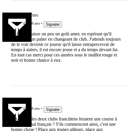
Team Viscères
il y a 8 ans
Signaler
Fickou ça laisse un peu un goût amer, en espérant qu'il
franchisse un palier en changeant de club. J'attends toujours
de le voir devenir ce joueur qu'il laisse entrapercevoir de
temps à autres, il est encore jeune et a du temps devant lui.
En tout cas merci pour ces années sous le maillot rouge et
noir et bonne chance à eux.
Bagnar
il y a 8 ans
Signaler
Est-ce que les deux clubs franciliens feraient une course à
l'international français ? S'ils commencent ainsi, c'est une
bonne chose ! Place aux jeunes ailleurs, place aux