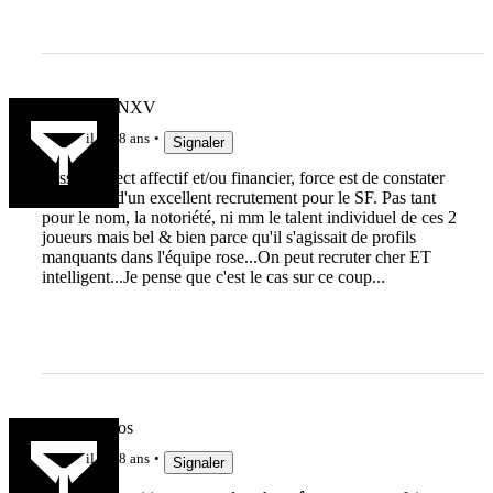
MARCFANXV
il y a 8 ans
Signaler
Passé l'aspect affectif et/ou financier, force est de constater
qu'il s'agit d'un excellent recrutement pour le SF. Pas tant
pour le nom, la notoriété, ni mm le talent individuel de ces 2
joueurs mais bel & bien parce qu'il s'agissait de profils
manquants dans l'équipe rose...On peut recruter cher ET
intelligent...Je pense que c'est le cas sur ce coup...
Ghy Nofèros
il y a 8 ans
Signaler