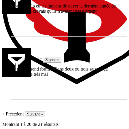
Donc le SF a eu les moyens de payer la dernière année de
Fickou ? Je croyais qu'ils n'avaient pas d'argent.
Rchyères
il y a 8 ans
Signaler
Le projet prend forme . Dans deux ou trois saisons ça
devrait faire très mal
« Précédent
Suivant »
Montrant
1
à
20
de
21
résultats