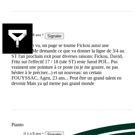
Jak3192
il y a 8 ans
Signaler
Maestri s'en va, un page se tourne Fickou aussi une
suivante... Me demande ce que va donner la ligne de 3/4 au
ST l'an prochain exit pour diverses raisons: Fickou, David,
Fritz sur l'effectif 17 / 18 (site ST) reste Jarod POÏ... Pas
vraiment une pointure à ce poste (si je me gourre, ne pas
hésiter à le préciser...) et un nouveau: un certain
FOUYSSAC, Agen, 23 ans... Peut être un grand talent en
devenir Mais ya qd meme pas grand monde
Pianto
il y a 8 ans
Signaler