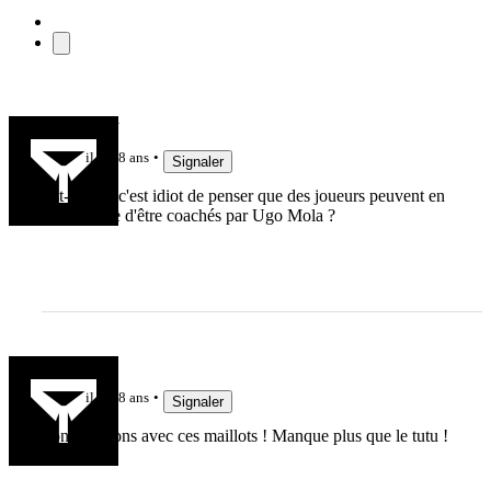
tauperugby
il y a 8 ans
Signaler
Est-ce que c'est idiot de penser que des joueurs peuvent en
avoir marre d'être coachés par Ugo Mola ?
JR1915
il y a 8 ans
Signaler
Sont mignons avec ces maillots ! Manque plus que le tutu !