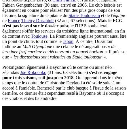
Fabien Gengenbacher (30 ans), arrivé en 2006. Le club isérois est
également en course pour réaliser l'un des plus gros coups de son
histoire, la signature du capitaine du
Stade Toulousain
et de
l'équipe
de
France
Thierry Dusautoir
(32 ans, 67 sélections).
Mais le FCG
n'est pas le seul sur le dossier
puisque l'UBB souhaiterait
également s'offrir les services du troisième ligne international, en fin
de contrat avec
Toulouse
. La Premiership anglaise pourrait aussi être
un point de chute, tout comme le
Japon
. À ce titre, Dusautoir
indique au
Midi Olympique
que cela ne le dérangerait pas «
de
terminer [sa] carrière en découvrant un nouvel horizon.
» Il précise
que «
les discussions sont ralenties au Stade toulousain
».
Prolongation également à Bayonne où le centre ou ailier néo-
zélandais
Joe Rokocoko
(31 ans, 68 sélections
) s'est ré-engagé
pour trois saisons, soit jusqu'en 2018
. On apprend dans le même
temps que le contrat de Christophe Deylaud a été soldé suite à un
accord à l'amiable. Remercié par le club basque à l'issue de la saison
dernière, ce dernier était cependant resté à Bayonne où il s'occupait
des Crabos et des balandradre.