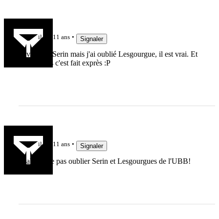
Glabutz
il y a 11 ans
Signaler
J'avis noté Serin mais j'ai oublié Lesgourgue, il est vrai. Et
Rado, mais c'est fait exprès :P
jakal
il y a 11 ans
Signaler
Glabutz, ne pas oublier Serin et Lesgourgues de l'UBB!