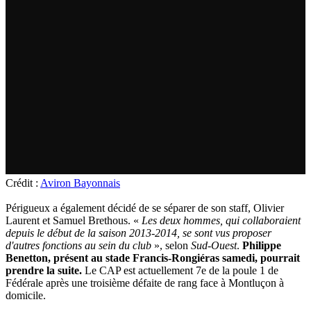
Crédit :
Aviron Bayonnais
Périgueux a également décidé de se séparer de son staff, Olivier
Laurent et Samuel Brethous. «
Les deux hommes, qui collaboraient
depuis le début de la saison 2013-2014, se sont vus proposer
d'autres fonctions au sein du club
», selon
Sud-Ouest
.
Philippe
Benetton, présent au stade Francis-Rongiéras samedi, pourrait
prendre la suite.
Le CAP est actuellement 7e de la poule 1 de
Fédérale après une troisième défaite de rang face à Montluçon à
domicile.