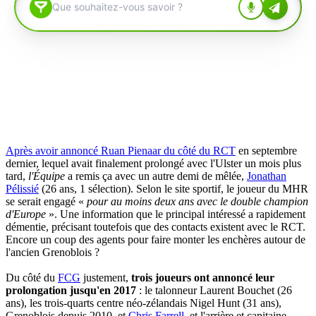
Après avoir annoncé Ruan Pienaar du côté du RCT
en septembre
dernier, lequel avait finalement prolongé avec l'Ulster un mois plus
tard,
l'Équipe
a remis ça avec un autre demi de mêlée,
Jonathan
Pélissié
(26 ans, 1 sélection). Selon le site sportif, le joueur du MHR
se serait engagé «
pour au moins deux ans avec le double champion
d'Europe
». Une information que le principal intéressé a rapidement
démentie, précisant toutefois que des contacts existent avec le RCT.
Encore un coup des agents pour faire monter les enchères autour de
l'ancien Grenoblois ?
Du côté du
FCG
justement,
trois joueurs ont annoncé leur
prolongation jusqu'en 2017
: le talonneur Laurent Bouchet (26
ans), les trois-quarts centre néo-zélandais Nigel Hunt (31 ans),
Grenoblois depuis 2010, et
Chris Farrell
, et l'arrière et capitaine