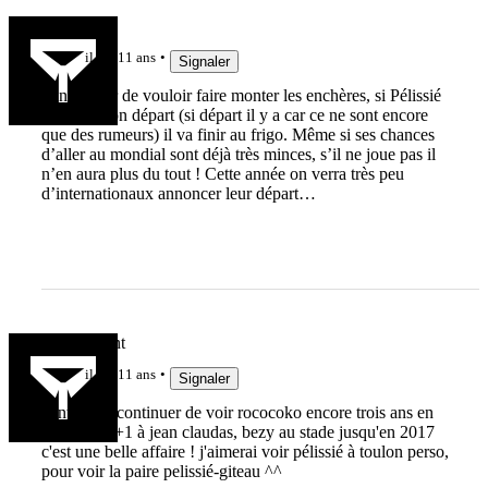
Mayk83
il y a 11 ans
Signaler
Sans parler de vouloir faire monter les enchères, si Pélissié
annonce son départ (si départ il y a car ce ne sont encore
que des rumeurs) il va finir au frigo. Même si ses chances
d’aller au mondial sont déjà très minces, s’il ne joue pas il
n’en aura plus du tout ! Cette année on verra très peu
d’internationaux annoncer leur départ…
Arthur Dent
il y a 11 ans
Signaler
content de continuer de voir rococoko encore trois ans en
france ! et +1 à jean claudas, bezy au stade jusqu'en 2017
c'est une belle affaire ! j'aimerai voir pélissié à toulon perso,
pour voir la paire pelissié-giteau ^^