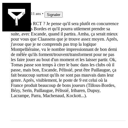
Glabutz
il y a 11 ans
Signaler
Au frigo au RCT ? Je pense qu'il sera plutôt en concurrence
avec Tillous Bordes et qu'il pourra utilement prendre sa
suite, avec Escande, quand il partira. Amha, ça serait mieux
pour vous que Claassens que je trouve assez moyen. Après,
j'avoue que je ne comprends pas trop la logique
Montpelliéraine, vu le nombre impressionnant de bon demi
de mêlée qu'ils forment/trouvent/transforment pour ne pas
les faire jouer au bout d'un moment et les laisser partir. Ok,
Tomas passe son temps à cirer le banc dans les clubs où il
passe, mais bon, Escande, Pélissié, peut être Paillaugue, ça
fait beaucoup surtout qu'ils ne sont pas mauvais dans leur
genre. Après, visiblement, le poste de 9 est celui où la
France produit beaucoup de bons joueurs (Tillous-Bordes,
Bézy, Serin, Paillaugue, Pélissié, Iribaren, Dupuy,
Lacrampe, Parra, Machenaud, Kockott...).