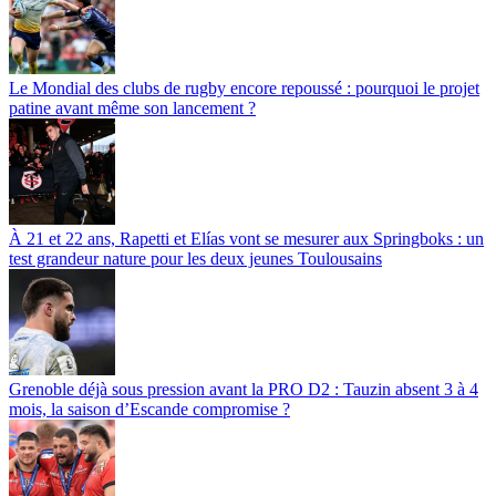
Le Mondial des clubs de rugby encore repoussé : pourquoi le projet
patine avant même son lancement ?
À 21 et 22 ans, Rapetti et Elías vont se mesurer aux Springboks : un
test grandeur nature pour les deux jeunes Toulousains
Grenoble déjà sous pression avant la PRO D2 : Tauzin absent 3 à 4
mois, la saison d’Escande compromise ?