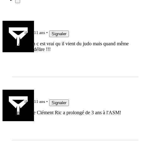
feffe
il y a 11 ans
Signaler
titi au japon c est vrai qu il vient du judo mais quand même
arrêtons le délire !!!
Querrebleu
il y a 11 ans
Signaler
À noter que Clément Ric a prolongé de 3 ans à l'ASM!