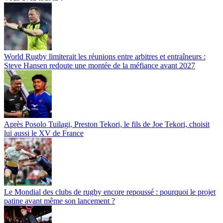
World Rugby limiterait les réunions entre arbitres et entraîneurs :
Steve Hansen redoute une montée de la méfiance avant 2027
Après Posolo Tuilagi, Preston Tekori, le fils de Joe Tekori, choisit
lui aussi le XV de France
Le Mondial des clubs de rugby encore repoussé : pourquoi le projet
patine avant même son lancement ?