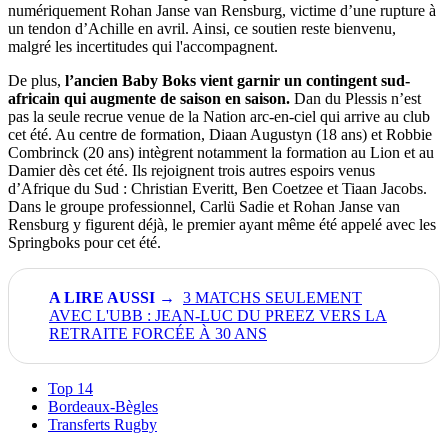
numériquement Rohan Janse van Rensburg, victime d’une rupture à
un tendon d’Achille en avril. Ainsi, ce soutien reste bienvenu,
malgré les incertitudes qui l'accompagnent.
De plus,
l’ancien Baby Boks vient garnir un contingent sud-
africain qui augmente de saison en saison.
Dan du Plessis n’est
pas la seule recrue venue de la Nation arc-en-ciel qui arrive au club
cet été. Au centre de formation, Diaan Augustyn (18 ans) et Robbie
Combrinck (20 ans) intègrent notamment la formation au Lion et au
Damier dès cet été. Ils rejoignent trois autres espoirs venus
d’Afrique du Sud : Christian Everitt, Ben Coetzee et Tiaan Jacobs.
Dans le groupe professionnel, Carlü Sadie et Rohan Janse van
Rensburg y figurent déjà, le premier ayant même été appelé avec les
Springboks pour cet été.
3 MATCHS SEULEMENT
AVEC L'UBB : JEAN-LUC DU PREEZ VERS LA
RETRAITE FORCÉE À 30 ANS
Top 14
Bordeaux-Bègles
Transferts Rugby