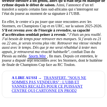
sérieuse blessure à un genou, alors qu’il était déjà en manque de
rythme depuis le début de saison.
Ainsi, l’annonce d’un tel
transfert a surpris certains fans sud-africains qui s’interrogent sur
l’état du joueur au moment de sa signature à l’UBB.
En effet, le centre n’a pu jouer que onze rencontres avec les
Stormers, en Champions Cup et en URC, sur la saison 2025-2026.
S’il est revenu avec de l’énergie à revendre, sa capacité
d’accélération semblait peiner à revenir.
“
J’étais un peu rouillé.
J’ai besoin de temps pour retrouver mes marques. Si j’avais eu 21
ou 22 ans, je serais revenu plus vite. Retrouver ma vitesse viendra
aussi avec le temps. Dès que je me serai réhabitué à tester mes
appuis, je retrouverai ma vivacité habituelle
”, confiait Dan du
Plessis au média
Sports Wire
, fin mars. Depuis cet entretien, le
joueur a disputé sept rencontres avec les Stormers, dont le huitième
de finale de Champions Cup face au RC Toulon.
TRANSFERT. "NOUS NE
SOMMES PAS VENDEURS" : L'UBB ET
VANNES RECALÉS POUR CE PUISSANT
CENTRE QUI CARTONNE EN PROD2