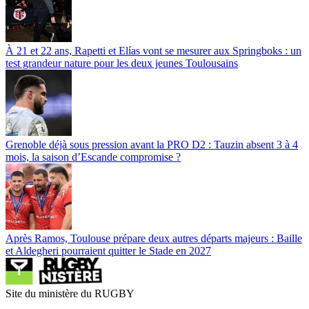
À 21 et 22 ans, Rapetti et Elías vont se mesurer aux Springboks : un
test grandeur nature pour les deux jeunes Toulousains
Grenoble déjà sous pression avant la PRO D2 : Tauzin absent 3 à 4
mois, la saison d’Escande compromise ?
Après Ramos, Toulouse prépare deux autres départs majeurs : Baille
et Aldegheri pourraient quitter le Stade en 2027
Site du ministère du RUGBY