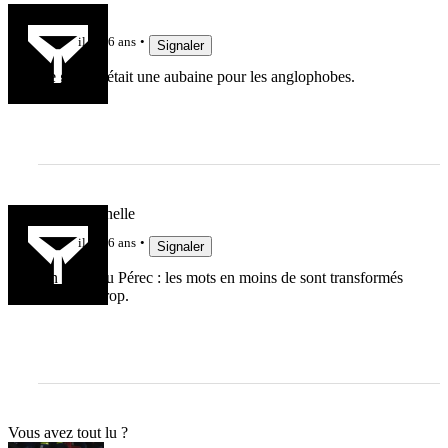
lelinzhou
il y a 6 ans
Signaler
Ce garçon était une aubaine pour les anglophobes.
Paulo Quenelle
il y a 6 ans
Signaler
On dirait du Pérec : les mots en moins de sont transformés
en "s" en trop.
Vous avez tout lu ?