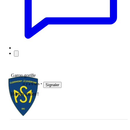
Garou-gorille
il y a 6 ans
Signaler
Hartley entier !