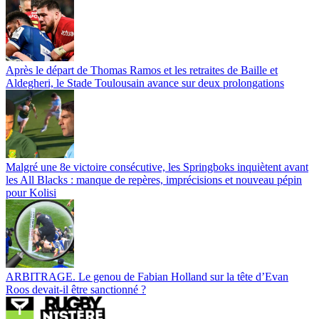
Après le départ de Thomas Ramos et les retraites de Baille et
Aldegheri, le Stade Toulousain avance sur deux prolongations
Malgré une 8e victoire consécutive, les Springboks inquiètent avant
les All Blacks : manque de repères, imprécisions et nouveau pépin
pour Kolisi
ARBITRAGE. Le genou de Fabian Holland sur la tête d’Evan
Roos devait-il être sanctionné ?