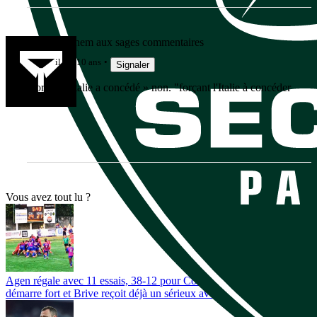
Grand Sachem aux sages commentaires
il y a 10 ans
Signaler
"forçant l'Italie a concédé » non. "forçant l'Italie à concéder
» oui.
Vous avez tout lu ?
Agen régale avec 11 essais, 38-12 pour Colomiers : la préparation
démarre fort et Brive reçoit déjà un sérieux avertissement