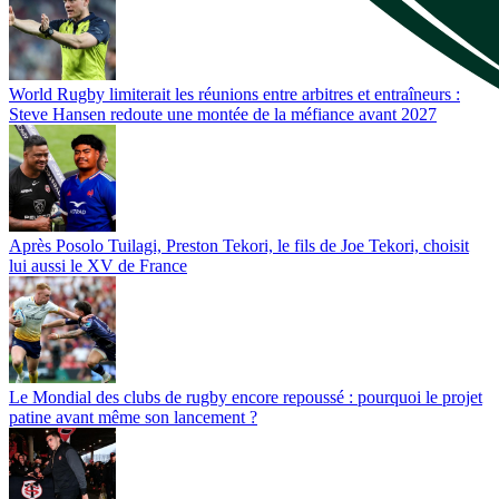
World Rugby limiterait les réunions entre arbitres et entraîneurs :
Steve Hansen redoute une montée de la méfiance avant 2027
Après Posolo Tuilagi, Preston Tekori, le fils de Joe Tekori, choisit
lui aussi le XV de France
Le Mondial des clubs de rugby encore repoussé : pourquoi le projet
patine avant même son lancement ?