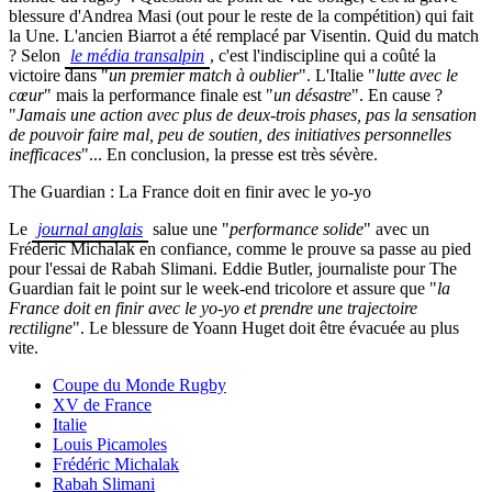
blessure d'Andrea Masi (out pour le reste de la compétition) qui fait
la Une. L'ancien Biarrot a été remplacé par Visentin. Quid du match
? Selon
le média transalpin
, c'est l'indiscipline qui a coûté la
victoire dans "
un premier match à oublier
". L'Italie "
lutte avec le
cœur
" mais la performance finale est "
un désastre
". En cause ?
"
Jamais une action avec plus de deux-trois phases, pas la sensation
de pouvoir faire mal, peu de soutien, des initiatives personnelles
inefficaces
"... En conclusion, la presse est très sévère.
The Guardian : La France doit en finir avec le yo-yo
Le
journal anglais
salue une "
performance solide
" avec un
Fréderic Michalak en confiance, comme le prouve sa passe au pied
pour l'essai de Rabah Slimani. Eddie Butler, journaliste pour The
Guardian fait le point sur le week-end tricolore et assure que "
la
France doit en finir avec le yo-yo et prendre une trajectoire
rectiligne
". Le blessure de Yoann Huget doit être évacuée au plus
vite.
Coupe du Monde Rugby
XV de France
Italie
Louis Picamoles
Frédéric Michalak
Rabah Slimani