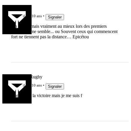
Raselanout
il y a 10 ans
Signaler
On n'est jamais vraiment au mieux lors des premiers
matches il me semble... ou Souvent ceux qui commencent
fort ne tiennent pas la distance… Epicétou
LeDocDuRugby
il y a 10 ans
Signaler
Content de la victoire mais je me suis f