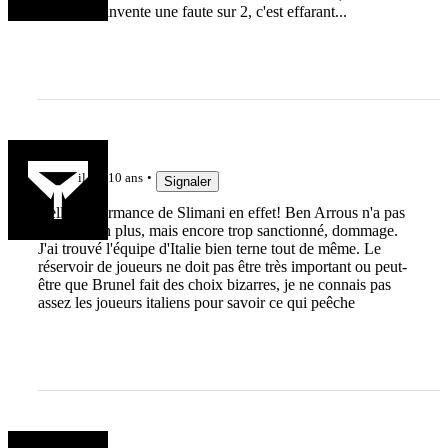
Joubert. Il invente une faute sur 2, c'est effarant...
christobal
il y a 10 ans
Signaler
Belle performance de Slimani en effet! Ben Arrous n'a pas
été mal non plus, mais encore trop sanctionné, dommage.
J'ai trouvé l'équipe d'Italie bien terne tout de même. Le
réservoir de joueurs ne doit pas être très important ou peut-
être que Brunel fait des choix bizarres, je ne connais pas
assez les joueurs italiens pour savoir ce qui peêche
gman