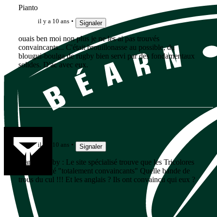
Pianto
il y a 10 ans
Signaler
ouais ben moi non plus je ne les ai pas trouvés
convaincants... C'était brouillonasse au possible, du
blougui-boulga de rugby bien servi par des fondamentaux
solides. D'ac avec eux.
Pat33600
il y a 10 ans
Signaler
Planet Rugby : Le site spécialisé trouve que les Tricolores
n'ont pas été "totalement convaincants" Quelle bande de
trous du cul !!! Et les anglais ? Ils ont convaincu qui eux ?