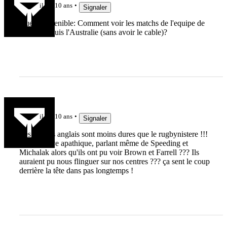
il y a 10 ans
Signaler
Question penible: Comment voir les matchs de l'equipe de
France depuis l'Australie (sans avoir le cable)?
ogoshiste
il y a 10 ans
Signaler
Les médias anglais sont moins dures que le rugbynistere !!!
Je les trouve apathique, parlant même de Speeding et
Michalak alors qu'ils ont pu voir Brown et Farrell ??? Ils
auraient pu nous flinguer sur nos centres ??? ça sent le coup
derrière la tête dans pas longtemps !