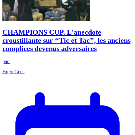
CHAMPIONS CUP. L'anecdote
croustillante sur ‘‘Tic et Tac’’, les anciens
complices devenus adversaires
par
Hugo Gens