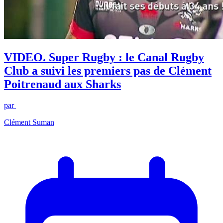
VIDEO. Super Rugby : le Canal Rugby
Club a suivi les premiers pas de Clément
Poitrenaud aux Sharks
par
Clément Suman