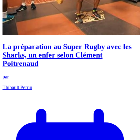
La préparation au Super Rugby avec les
Sharks, un enfer selon Clément
Poitrenaud
par
Thibault Perrin