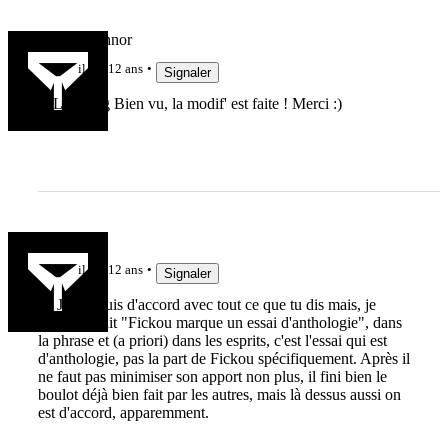
ClemOConnor
il y a 12 ans
Signaler
@LaBourg Bien vu, la modif' est faite ! Merci :)
6592
il y a 12 ans
Signaler
@ Jak Je suis d'accord avec tout ce que tu dis mais, je
quand on dit "Fickou marque un essai d'anthologie", dans
la phrase et (a priori) dans les esprits, c'est l'essai qui est
d'anthologie, pas la part de Fickou spécifiquement. Après il
ne faut pas minimiser son apport non plus, il fini bien le
boulot déjà bien fait par les autres, mais là dessus aussi on
est d'accord, apparemment.