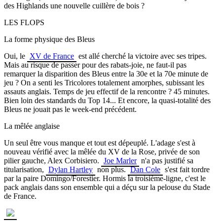
des Highlands une nouvelle cuillère de bois ?
LES FLOPS
La forme physique des Bleus
Oui, le
XV de France
est allé cherché la victoire avec ses tripes.
Mais au risque de passer pour des rabats-joie, ne faut-il pas
remarquer la disparition des Bleus entre la 30e et la 70e minute de
jeu ? On a senti les Tricolores totalement amorphes, subissant les
assauts anglais. Temps de jeu effectif de la rencontre ? 45 minutes.
Bien loin des standards du Top 14... Et encore, la quasi-totalité des
Bleus ne jouait pas le week-end précédent.
La mêlée anglaise
Un seul être vous manque et tout est dépeuplé. L'adage s'est à
nouveau vérifié avec la mêlée du XV de la Rose, privée de son
pilier gauche, Alex Corbisiero.
Joe Marler
n'a pas justifié sa
titularisation,
Dylan Hartley
non plus.
Dan Cole
s'est fait tordre
par la paire Domingo/Forestier. Hormis la troisième-ligne, c'est le
pack anglais dans son ensemble qui a déçu sur la pelouse du Stade
de France.