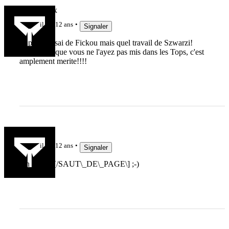
Christobotx
il y a 12 ans
Signaler
Superbe essai de Fickou mais quel travail de Szwarzi!
Dommage que vous ne l'ayez pas mis dans les Tops, c'est
amplement merite!!!!
Loïc22
il y a 12 ans
Signaler
Oh le joli \[/SAUT\_DE\_PAGE\] ;-)