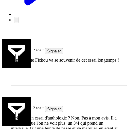
karlito
il y a 12 ans
Signaler
Je pense que Fickou va se souvenir de cet essai longtemps !
bretty
il y a 12 ans
Signaler
Fickou et un essai d'anthologie ? Non. Pas à mon avis. Il a
réalisé ce que l'on ne voit plus: un 3/4 qui prend un
intervalle, fait une feinte de passe et va marquer, en étant au