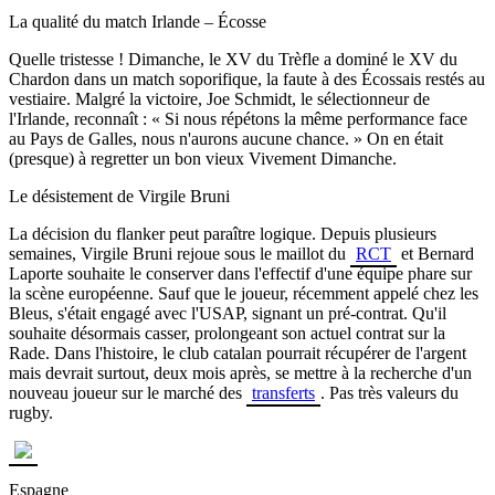
La qualité du match Irlande – Écosse
Quelle tristesse ! Dimanche, le XV du Trèfle a dominé le XV du
Chardon dans un match soporifique, la faute à des Écossais restés au
vestiaire. Malgré la victoire, Joe Schmidt, le sélectionneur de
l'Irlande, reconnaît : « Si nous répétons la même performance face
au Pays de Galles, nous n'aurons aucune chance. » On en était
(presque) à regretter un bon vieux Vivement Dimanche.
Le désistement de Virgile Bruni
La décision du flanker peut paraître logique. Depuis plusieurs
semaines, Virgile Bruni rejoue sous le maillot du
RCT
et Bernard
Laporte souhaite le conserver dans l'effectif d'une équipe phare sur
la scène européenne. Sauf que le joueur, récemment appelé chez les
Bleus, s'était engagé avec l'USAP, signant un pré-contrat. Qu'il
souhaite désormais casser, prolongeant son actuel contrat sur la
Rade. Dans l'histoire, le club catalan pourrait récupérer de l'argent
mais devrait surtout, deux mois après, se mettre à la recherche d'un
nouveau joueur sur le marché des
transferts
. Pas très valeurs du
rugby.
Espagne