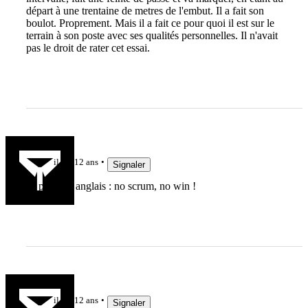
départ à une trentaine de metres de l'embut. Il a fait son
boulot. Proprement. Mais il a fait ce pour quoi il est sur le
terrain à son poste avec ses qualités personnelles. Il n'avait
pas le droit de rater cet essai.
Grisou
il y a 12 ans
Signaler
Et pour les anglais : no scrum, no win !
ced
il y a 12 ans
Signaler