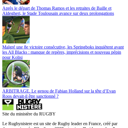
Après le départ de Thomas Ramos et les retraites de Baille et
Aldegheri, le Stade Toulousain avance sur deux prolongations
Malgré une 8e victoire consécutive, les Springboks inquiètent avant
les All Blacks : manque de repères, imprécisions et nouveau pépin
pour Kolisi
ARBITRAGE. Le genou de Fabian Holland sur la tête d’Evan
Roos devait-il être sanctionné ?
Site du ministère du RUGBY
Le Rugbynistere est un site de Rugby leader en France, créé par