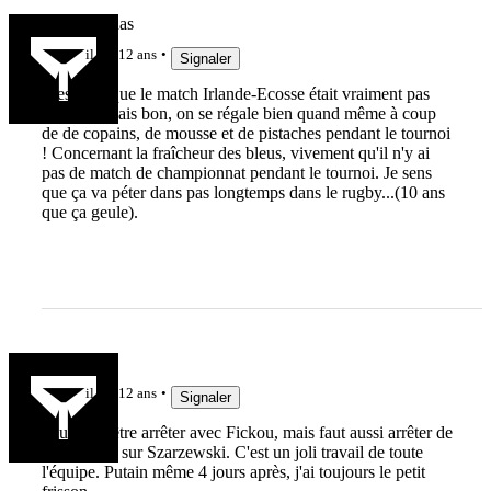
Jean-Claudas
il y a 12 ans
Signaler
C'est vrai que le match Irlande-Ecosse était vraiment pas
terrible.. Mais bon, on se régale bien quand même à coup
de de copains, de mousse et de pistaches pendant le tournoi
! Concernant la fraîcheur des bleus, vivement qu'il n'y ai
pas de match de championnat pendant le tournoi. Je sens
que ça va péter dans pas longtemps dans le rugby...(10 ans
que ça geule).
Lemansky
il y a 12 ans
Signaler
Faut peut-être arrêter avec Fickou, mais faut aussi arrêter de
se pignoler sur Szarzewski. C'est un joli travail de toute
l'équipe. Putain même 4 jours après, j'ai toujours le petit