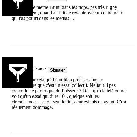
c'est bien de mettre Bruni dans les flops, pas très rugby
effectivement, quand au fait de revenir avec un entraineur
qui t'as pourri dans les médias ...
Jak3192
il y a 12 ans
Signaler
Et c'est pour cela qu'il faut bien préciser dans le
commentaire que c'est un essai collectif. Ne faut-il pas
éviter de ne parler que du finisseur ? Déjà qu'à la télé on ne
voit qu'un essai qui dure 10", quelque soit les
circonstances... et ou seul le finisseur est mis en avant. C'est
réellement dommage.