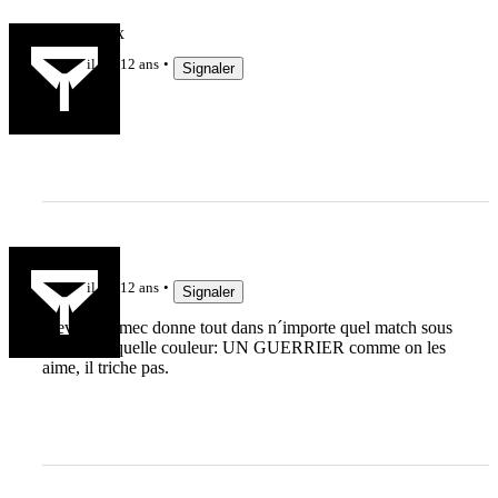
Christobotx
il y a 12 ans
Signaler
...
le basque
il y a 12 ans
Signaler
Steven, ce mec donne tout dans n´importe quel match sous
n´importe quelle couleur: UN GUERRIER comme on les
aime, il triche pas.