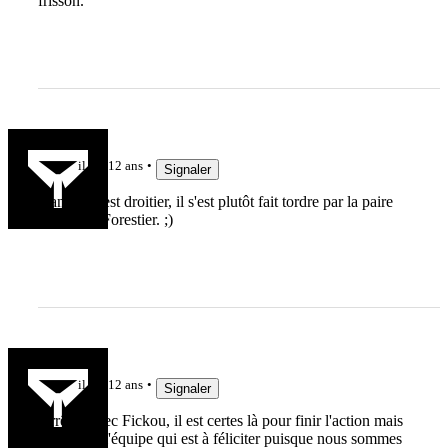
frisson.
la_bourg
il y a 12 ans
Signaler
Dan Cole est droitier, il s'est plutôt fait tordre par la paire
Domingo/Forestier. ;)
Coq
il y a 12 ans
Signaler
Arrêtez avec Fickou, il est certes là pour finir l'action mais
c'est toute l'équipe qui est à féliciter puisque nous sommes