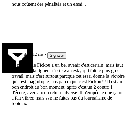
nous coûtent des pénalités et un essai...
Ugo1334
il y a 12 ans
Signaler
Je pense que Fickou a un bel avenir c'est certain, mais faut
arrêter!!! a la rigueur c'est swarcesky qui fait le plus gros
travail, mais c'est surtout parcque cet essai donne la victoire
qu'il est magnifique, pas parce que c'est Fickou!!! Il est au
bon endroit au bon moment, après c'est un 2 contre 1
d'école, avec aucun retour adverse. Il n'empêche que ça m '
a fait vibrer, mais svp ne faites pas du journalisme de
footeux.