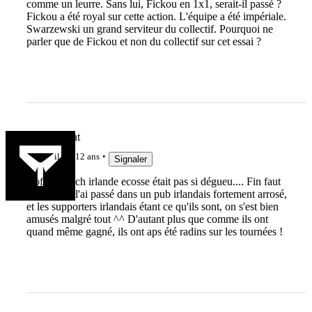
comme un leurre. Sans lui, Fickou en 1x1, serait-il passé ?
Fickou a été royal sur cette action. L'équipe a été impériale.
Swarzewski un grand serviteur du collectif. Pourquoi ne
parler que de Fickou et non du collectif sur cet essai ?
Arthur Dent
il y a 12 ans
Signaler
Bof, le match irlande ecosse était pas si dégueu.... Fin faut
dire que je l'ai passé dans un pub irlandais fortement arrosé,
et les supporters irlandais étant ce qu'ils sont, on s'est bien
amusés malgré tout ^^ D'autant plus que comme ils ont
quand même gagné, ils ont aps été radins sur les tournées !