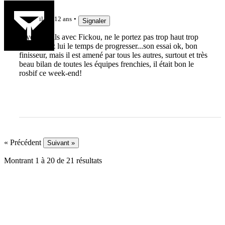
philbf
il y a 12 ans
Signaler
soyez gentils avec Fickou, ne le portez pas trop haut trop
vite, laissez lui le temps de progresser...son essai ok, bon
finisseur, mais il est amené par tous les autres, surtout et très
beau bilan de toutes les équipes frenchies, il était bon le
rosbif ce week-end!
« Précédent
Suivant »
Montrant
1
à
20
de
21
résultats