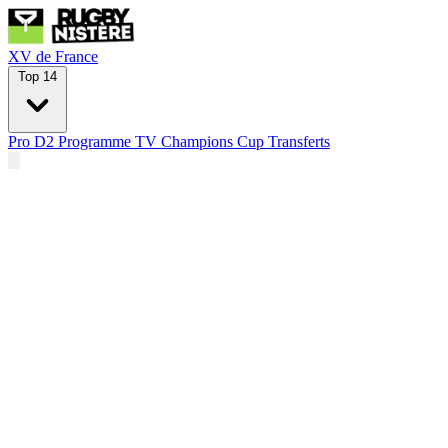
XV de France
Top 14
Pro D2
Programme TV
Champions Cup
Transferts