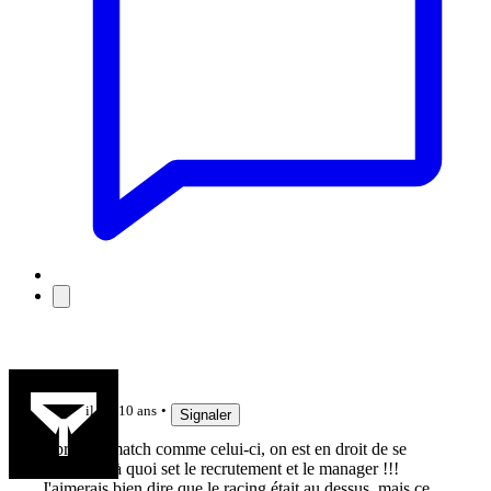
ogoshiste
il y a 10 ans
Signaler
Après un match comme celui-ci, on est en droit de se
demander à quoi set le recrutement et le manager !!!
J'aimerais bien dire que le racing était au dessus, mais ce