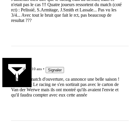
n'etait pas le cas !!! Quatre joueurs ressortent du match (coté
rct) : Pelissié, S.Armitage, J.Smith et Lassale... Pas vu les
3/4... Avec tout le bruit que fait le rct, pas beaucoup de
resultat ???
BelgoST
il y a 10 ans
Signaler
Très beau match d'ouverture, ca annonce une belle saison !
J'ai cru que Le racing ne s'en sortirait pas avec le carton de
Van der Werwe mais ils ont montré qu'ils avaient l'envie et
qu'il faudra compter avec eux cette année