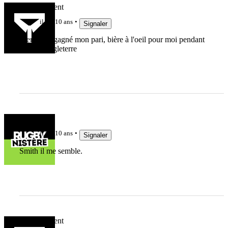
Waltervincent
il y a 10 ans
Signaler
Merci, j'ai gagné mon pari, bière à l'oeil pour moi pendant
France Angleterre
TPhib
il y a 10 ans
Signaler
Smith il me semble.
Waltervincent