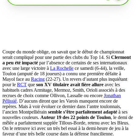
Coupe du monde oblige, on savait que le début de championnat
serait compliqué pour une partie des clubs du Top 14. Si
Clermont
a peu été impacté
par l’absence de certains de ses internationaux
avec une large victoire à
La Rochelle
ce samedi (6-44), la veille,
Toulon (amputé de 18 joueurs) a connu une première défaite à
Mayol face au
Racing
(22-27). Un revers d’autant plus inquiétant
pour le
RCT
que
son XV titulaire avait fière allure
avec les
habituels cadres Armitage, Mermoz, Smith, Orioli associés à des
recrues de choix comme Ollivon, Lassalle ou encore
Jonathan
Pélissié
. D’aucuns diront que les Varois manquent encore de
repères. Mais à voir évoluer ce dernier dans l’antre toulonnais,
l’ancien Montpelliérain
semble s’être parfaitement adapté
à ses
nouvelles couleurs.
Auteur 19 des 22 points de Toulon
, le demi de
mêlée a parfaitement supplée Tillous-Borde, retenu avec les Bleus.
On le retrouve ici avec un très bel essai à la demi-heure de jeu à la
faveur d’une très belle course dans la défense francilienne.