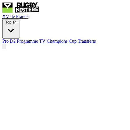
XV de France
Top 14
Pro D2
Programme TV
Champions Cup
Transferts