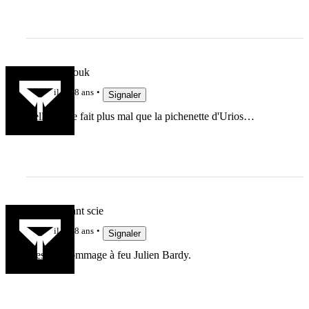
Bachibouzouk
il y a 8 ans
Signaler
Celle la elle fait plus mal que la pichenette d'Urios…
Un riz savant scie
il y a 8 ans
Signaler
C'est un hommage à feu Julien Bardy.