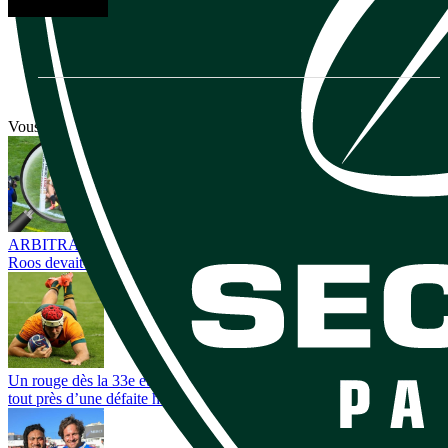
Vous avez tout lu ?
ARBITRAGE. Le genou de Fabian Holland sur la tête d’Evan
Roos devait-il être sanctionné ?
Un rouge dès la 33e et trois points d’écart : les Wallabies passent
tout près d’une défaite historique au Japon