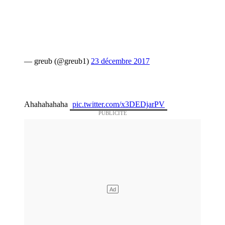
— greub (@greub1)
23 décembre 2017
Ahahahahaha
pic.twitter.com/x3DEDjarPV