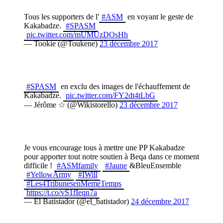
Tous les supporters de l'
#ASM
en voyant le geste de
Kakabadze.
#SPASM
pic.twitter.com/mUMUzDOsHh
— Tookie (@Toukene)
23 décembre 2017
#SPASM
en exclu des images de l'échauffement de
Kakabadze.
pic.twitter.com/FY2dt4tLbG
— Jérôme ☆ (@Wikistorello)
23 décembre 2017
Je vous encourage tous à mettre une PP Kakabadze
pour apporter tout notre soutien à Beqa dans ce moment
difficile !
#ASMfamily
#Jaune
&BleuEnsemble
#YellowArmy
#IWill
#Les4TribunesenMemeTemps
https://t.co/vS1fIeqn7a
— El Batistador (@el_batistador)
24 décembre 2017