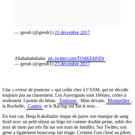
— greub (@greub1)
23 décembre 2017
Ahahahahahaha
pic.twitter.com/TOdKEhFiDt
— greub (@greub1)
23 décembre 2017
Une
« erreur de jeunesse »
qui coûte cher à l’ASM, qui ne décolle
toujours pas au classement. Les Auvergnats sont 10èmes, certes à
seulement 3 points du 6ème,
Toulouse
. Mais devant,
Montpellier
,
la Rochelle,
Castres
et le Racing ont fait le trou…
En tout cas, Beqa Kakabadze risque de payer son manque de sang
froid avec un petit séjour au frigo (et comme double-peine, subir des
jeux de mots pas très fin sur son nom de famille). Sur Twitter, son
geste a également beaucoup fait réagir. Certains l'ont cloué au pilori,