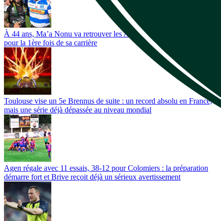
À 44 ans, Ma’a Nonu va retrouver les All Blacks et ''défier'' le haka
pour la 1ère fois de sa carrière
Toulouse vise un 5e Brennus de suite : un record absolu en France,
mais une série déjà dépassée au niveau mondial
Agen régale avec 11 essais, 38-12 pour Colomiers : la préparation
démarre fort et Brive reçoit déjà un sérieux avertissement