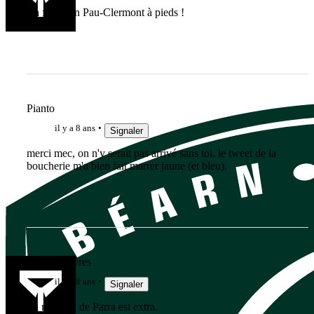
Ca fait Loin Pau-Clermont à pieds !
Pianto
il y a 8 ans
Signaler
merci mec, on n'y serait pas arrivé sans toi. le tweet de la
boucherie m'a bien fait marrer jaune (et bleu).
Team Viscères
il y a 8 ans
Signaler
La réaction de Parra est extra.