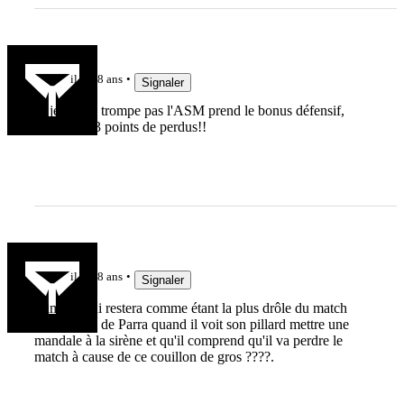
Pilard59
il y a 8 ans
Signaler
Si je ne me trompe pas l'ASM prend le bonus défensif,
donc c'est 3 points de perdus!!
Ocwarrior
il y a 8 ans
Signaler
L'image qui restera comme étant la plus drôle du match
reste la tête de Parra quand il voit son pillard mettre une
mandale à la sirène et qu'il comprend qu'il va perdre le
match à cause de ce couillon de gros ????.