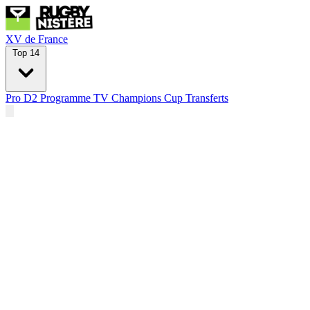
XV de France
Top 14
Pro D2
Programme TV
Champions Cup
Transferts