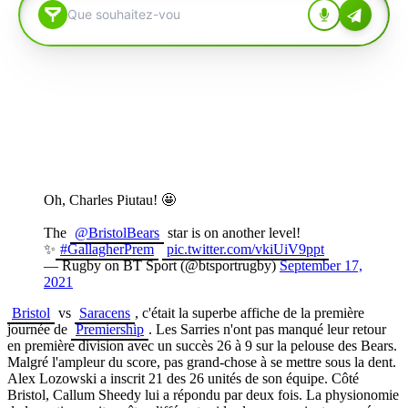
Oh, Charles Piutau! 🤩
The
@BristolBears
star is on another level!
✨
#GallagherPrem
pic.twitter.com/vkiUiV9ppt
— Rugby on BT Sport (@btsportrugby)
September 17,
2021
Bristol
vs
Saracens
, c'était la superbe affiche de la première
journée de
Premiership
. Les Sarries n'ont pas manqué leur retour
en première division avec un succès 26 à 9 sur la pelouse des Bears.
Malgré l'ampleur du score, pas grand-chose à se mettre sous la dent.
Alex Lozowski a inscrit 21 des 26 unités de son équipe. Côté
Bristol, Callum Sheedy lui a répondu par deux fois. La physionomie