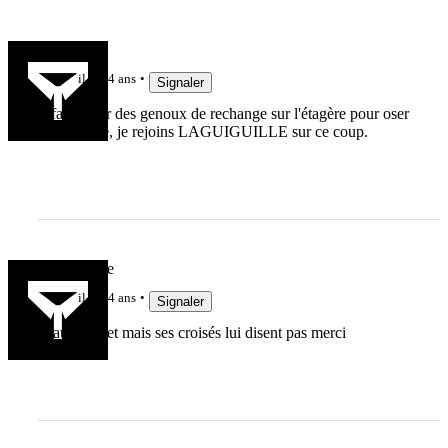
breiz93
il y a 4 ans
Signaler
Il faut avoir des genoux de rechange sur l'étagère pour oser
un tel geste, je rejoins LAGUIGUILLE sur ce coup.
LaGuiguille
il y a 4 ans
Signaler
beau crochet mais ses croisés lui disent pas merci