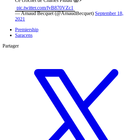
Ce crochet de Charles Piutau 😱⚡️
pic.twitter.com/fyB870VZc1
— Arnaud Becquet (@ArnaudBecquet)
September 18,
2021
Premiership
Saracens
Partager