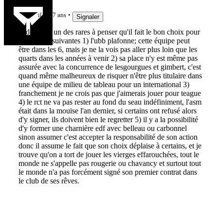
to7
il y a 7 ans
Signaler
je dois être un des rares à penser qu'il fait le bon choix pour
les raisons suivantes 1) l'ubb plafonne; cette équipe peut
être dans les 6, mais je ne la vois pas aller plus loin que les
quarts dans les années à venir 2) sa place n'y est même pas
assurée avec la concurrence de lesgourgues et gimbert, c'est
quand même malheureux de risquer n'être plus titulaire dans
une équipe de milieu de tableau pour un international 3)
franchement je ne crois pas que j'aimerais jouer pour teague
4) le rct ne va pas rester au fond du seau indéfiniment, l'asm
était dans la mouise l'an dernier, si certains ont refusé alors
d'y signer, ils doivent bien le regretter 5) il y a la possibilité
d'y former une charnière edf avec belleau ou carbonnel
sinon assumer c'est accepter la responsabilité de son action
donc il assume le fait que son choix déplaise à certains, et je
trouve qu'on a tort de jouer les vierges effarouchées, tout le
monde ne s'appelle pas rougerie ou chavancy et surtout tout
le monde n'a pas forcément signé son premier contrat dans
le club de ses rêves.