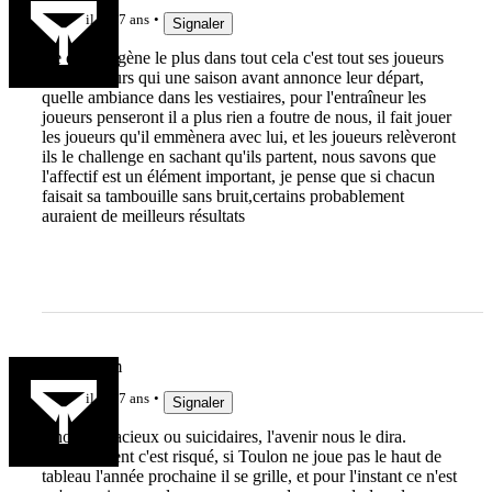
il y a 7 ans
Signaler
Ce qui me gène le plus dans tout cela c'est tout ses joueurs
et entraineurs qui une saison avant annonce leur départ,
quelle ambiance dans les vestiaires, pour l'entraîneur les
joueurs penseront il a plus rien a foutre de nous, il fait jouer
les joueurs qu'il emmènera avec lui, et les joueurs relèveront
ils le challenge en sachant qu'ils partent, nous savons que
l'affectif est un élément important, je pense que si chacun
faisait sa tambouille sans bruit,certains probablement
auraient de meilleurs résultats
PetitGroom
il y a 7 ans
Signaler
Choix audacieux ou suicidaires, l'avenir nous le dira.
Sportivement c'est risqué, si Toulon ne joue pas le haut de
tableau l'année prochaine il se grille, et pour l'instant ce n'est