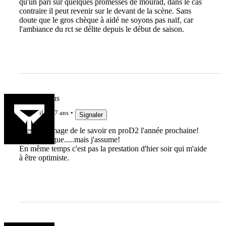
qu'un pari sur quelques promesses de mourad, dans le cas
contraire il peut revenir sur le devant de la scène. Sans
doute que le gros chèque à aidé ne soyons pas naïf, car
l'ambiance du rct se délite depuis le début de saison.
Telo Martius
il y a 7 ans
Signaler
C'est dommage de le savoir en proD2 l'année prochaine!
Non je blague.....mais j'assume!
En même temps c'est pas la prestation d'hier soir qui m'aide
à être optimiste.