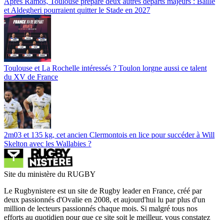
Après Ramos, Toulouse prépare deux autres départs majeurs : Baille
et Aldegheri pourraient quitter le Stade en 2027
Toulouse et La Rochelle intéressés ? Toulon lorgne aussi ce talent
du XV de France
2m03 et 135 kg, cet ancien Clermontois en lice pour succéder à Will
Skelton avec les Wallabies ?
Site du ministère du RUGBY
Le Rugbynistere est un site de Rugby leader en France, créé par
deux passionnés d'Ovalie en 2008, et aujourd'hui lu par plus d'un
million de lecteurs passionnés chaque mois. Si malgré tous nos
efforts au quotidien pour que ce site soit le meilleur, vous constatez