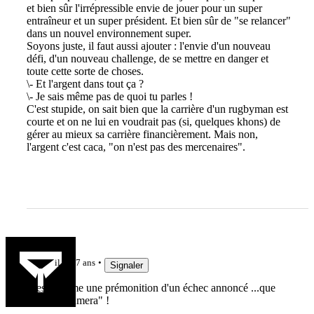
et bien sûr l'irrépressible envie de jouer pour un super
entraîneur et un super président. Et bien sûr de "se relancer"
dans un nouvel environnement super.
Soyons juste, il faut aussi ajouter : l'envie d'un nouveau
défi, d'un nouveau challenge, de se mettre en danger et
toute cette sorte de choses.
\- Et l'argent dans tout ça ?
\- Je sais même pas de quoi tu parles !
C'est stupide, on sait bien que la carrière d'un rugbyman est
courte et on ne lui en voudrait pas (si, quelques khons) de
gérer au mieux sa carrière financièrement. Mais non,
l'argent c'est caca, "on n'est pas des mercenaires".
Ledranob
il y a 7 ans
Signaler
C'est comme une prémonition d'un échec annoncé ...que
Serin "assumera" !