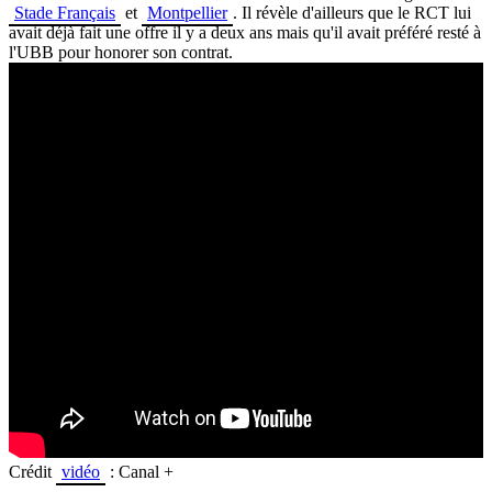
Stade Français
et
Montpellier
.
Il révèle d'ailleurs que le
RCT
lui
avait déjà fait une offre il y a deux
ans mais
qu'il avait préféré resté à
l'
UBB
pour honorer son contrat
.
Crédit
vidéo
: Canal +