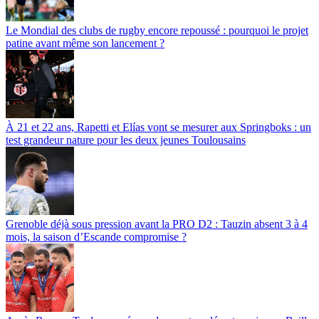
Le Mondial des clubs de rugby encore repoussé : pourquoi le projet
patine avant même son lancement ?
À 21 et 22 ans, Rapetti et Elías vont se mesurer aux Springboks : un
test grandeur nature pour les deux jeunes Toulousains
Grenoble déjà sous pression avant la PRO D2 : Tauzin absent 3 à 4
mois, la saison d’Escande compromise ?