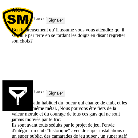
AKA
il y a 7 ans
Signaler
Ben heureusement qu' il assume vous vous attendiez qu' il
se roule par terre en se tordant les doigts en disant regretter
son choix?
lelinzhou
il y a 7 ans
Signaler
Bon, le baratin habituel du joueur qui change de club, et les
clichés du même métal. ,Nous pouvons être fiers de la
valeur morale et du courage de tous ces gars qui ne sont
jamais motivés par le fric:
Ils sont avant touts séduits par le projet de jeu, l'envie
d'intégrer un club "historique" avec de super installations et
un super public, des camarades de jeu super , un super staff