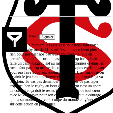
tazlebask
il y a 10 ans
Signaler
Au bout d'un moment la GMF et la WR nous font chier.
C'est du rugby merde ! Les mêlées ne ressemblent plus à
rien pour pas user nos pauvres cervicales (je joue en
première ligne) faut surtout pas plaquer trop fort et bien
faire un câlin jusqu'au sol au mec que tu plaques et dans les
rucks faut pas trop mettre de coups de casques en déblayant
pour pas faire bobo aux joueurs d'en face. Bien sur qu'avoir
assainit le jeu était une bonne chose mais pour moi là ça va
trop loin. Tu vas pas demander à un boxeur de pas taper
trop fort, ben le rugby au bout d'un moment c'est un sport
de contact et ça doit le rester. Ceci dit je suis de tout cœur
avec Mike Brown pour son exemplarité et tout le courage
qu'il a su montrer sur cette coupe du monde en général et
sur cette action en particulier.