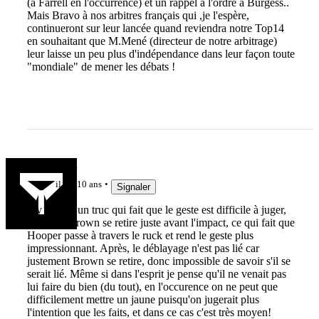
(à Farrell en l'occurrence) et un rappel à l'ordre à Burgess..
Mais Bravo à nos arbitres français qui ,je l'espère,
continueront sur leur lancée quand reviendra notre Top14
en souhaitant que M.Mené (directeur de notre arbitrage)
leur laisse un peu plus d'indépendance dans leur façon toute
"mondiale" de mener les débats !
Querrebleu
il y a 10 ans
Signaler
Il y a aussi un truc qui fait que le geste est difficile à juger,
c'est que Brown se retire juste avant l'impact, ce qui fait que
Hooper passe à travers le ruck et rend le geste plus
impressionnant. Après, le déblayage n'est pas lié car
justement Brown se retire, donc impossible de savoir s'il se
serait lié. Même si dans l'esprit je pense qu'il ne venait pas
lui faire du bien (du tout), en l'occurence on ne peut que
difficilement mettre un jaune puisqu'on jugerait plus
l'intention que les faits, et dans ce cas c'est très moyen!