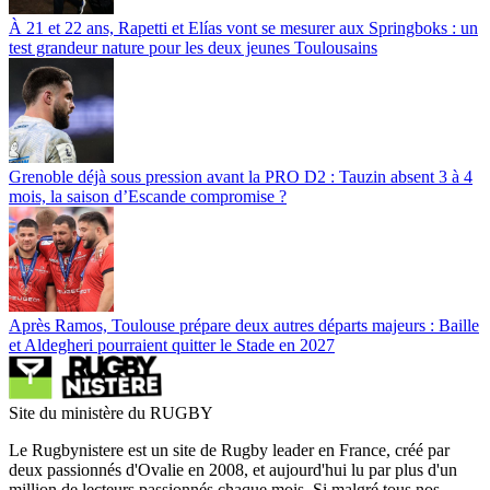
À 21 et 22 ans, Rapetti et Elías vont se mesurer aux Springboks : un
test grandeur nature pour les deux jeunes Toulousains
Grenoble déjà sous pression avant la PRO D2 : Tauzin absent 3 à 4
mois, la saison d’Escande compromise ?
Après Ramos, Toulouse prépare deux autres départs majeurs : Baille
et Aldegheri pourraient quitter le Stade en 2027
Site du ministère du RUGBY
Le Rugbynistere est un site de Rugby leader en France, créé par
deux passionnés d'Ovalie en 2008, et aujourd'hui lu par plus d'un
million de lecteurs passionnés chaque mois. Si malgré tous nos