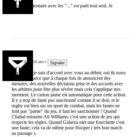
Mon commentaire avec les "..." est parti tout seul. Je
m'excuse.
labouille
il y a 10 ans
Signaler
Tazlebask, je suis d'accord avec vous au début; oui ils nous
font chié, parce que à chaque fois ils annoncent des
mesures, des nouvelles décisions prise et des accords avec
les arbitres pour être plus sévère mais cela s'applique tres
rarement. Le carton jaune est automatique pour cette action.
Il y a trop de faute pas sanctionné comme il se doit, et le
rugby est bien sur un sport de combat, mais les fautes ne
font pas "partie" du jeu, il faut les sanctionner ! Quand
Chabal retourne Ali Williams, c'est une action de jeu qui
respecte les règles. Quand Galarza met une fourchette c'est
une faute; cela va de même pour Hooper ( très bon match
au passage ).