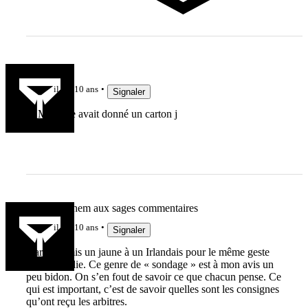
sorgina
il y a 10 ans
Signaler
Si Mr Poite avait donné un carton j
Grand Sachem aux sages commentaires
il y a 10 ans
Signaler
Garcès a mis un jaune à un Irlandais pour le même geste
contre l’Italie. Ce genre de « sondage » est à mon avis un
peu bidon. On s’en fout de savoir ce que chacun pense. Ce
qui est important, c’est de savoir quelles sont les consignes
qu’ont reçu les arbitres.