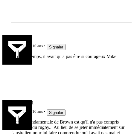
bam
il y a 10 ans
Signaler
en même temps, il avait qu'a pas être si courageux Mike
Brown!
retraité7531
il y a 10 ans
Signaler
L'erreur fondamentale de Brown est qu'il n'a pas compris
l'évolution du rugby... Au lieu de se jeter immédiatement sur
l'australien pour lui faire comprendre qu'il avait pas mal et