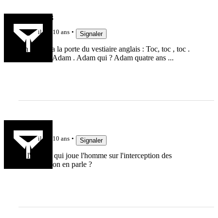
egregor973
il y a 10 ans
Signaler
On frappe a la porte du vestiaire anglais : Toc, toc , toc .
C'est qui ? Adam . Adam qui ? Adam quatre ans ...
Lasoule
il y a 10 ans
Signaler
Et l'anglais qui joue l'homme sur l'interception des
australiens on en parle ?