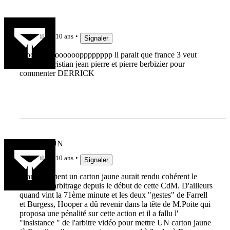
PIPIOW
il y a 10 ans
Signaler
scooooooooooooopppppppp il parait que france 3 veut
recruter christian jean pierre et pierre berbizier pour
commenter DERRICK
illia DEGUN
il y a 10 ans
Signaler
Manifestement un carton jaune aurait rendu cohérent le
système d'arbitrage depuis le début de cette CdM. D'ailleurs
quand vint la 71ème minute et les deux "gestes" de Farrell
et Burgess, Hooper a dû revenir dans la tête de M.Poite qui
proposa une pénalité sur cette action et il a fallu l'
"insistance " de l'arbitre vidéo pour mettre UN carton jaune