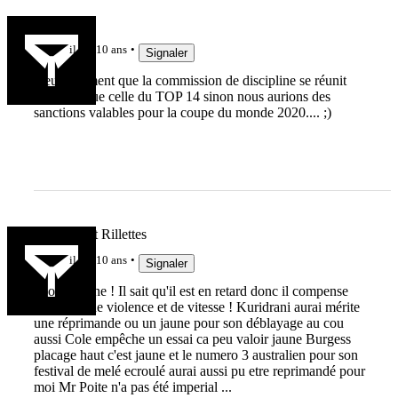
Tryphon
il y a 10 ans
Signaler
Heureusement que la commission de discipline se réunit
plus vite que celle du TOP 14 sinon nous aurions des
sanctions valables pour la coupe du monde 2020.... ;)
Pur Produit Rillettes
il y a 10 ans
Signaler
hooper jaune ! Il sait qu'il est en retard donc il compense
avec plus de violence et de vitesse ! Kuridrani aurai mérite
une réprimande ou un jaune pour son déblayage au cou
aussi Cole empêche un essai ca peu valoir jaune Burgess
placage haut c'est jaune et le numero 3 australien pour son
festival de melé ecroulé aurai aussi pu etre reprimandé pour
moi Mr Poite n'a pas été imperial ...