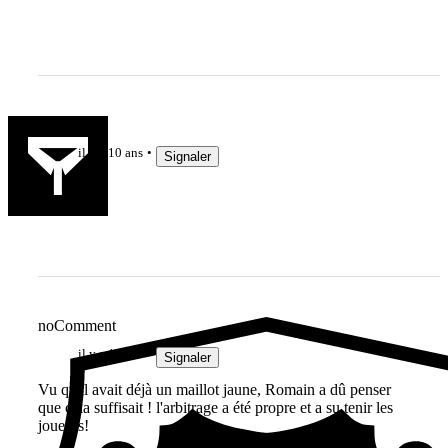
labouille
il y a 10 ans
Signaler
...
noComment
il y a 10 ans
Signaler
Vu qu'il avait déjà un maillot jaune, Romain a dû penser
que cela suffisait ! l'arbitrage a été propre et a su tenir les
joueurs!