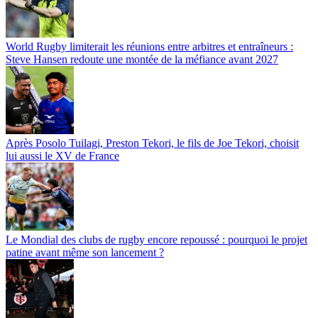
World Rugby limiterait les réunions entre arbitres et entraîneurs :
Steve Hansen redoute une montée de la méfiance avant 2027
Après Posolo Tuilagi, Preston Tekori, le fils de Joe Tekori, choisit
lui aussi le XV de France
Le Mondial des clubs de rugby encore repoussé : pourquoi le projet
patine avant même son lancement ?