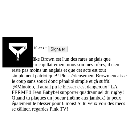
Minotop
il y a 10 ans
Signaler
Même si Mike Brown est l'un des rares anglais que
j'apprécie car capillairement nous sommes frères, il n'en
reste pas moins un anglais et que cet acte est tout
simplement patriotique!! Plus sérieusement Brown encaisse
le coup sans souci donc pénalité simple et çà suffit!
'@Minotop, il aurait pu le blesser c'est dangereux!' LA
FERME!! Jean Babybel supporter quadrannuel du rugby!
Quand tu plaques un joueur (même aux jambex) tu peux
également le blesser pour 6 mois! Si tu veux voir des mecs
se câliner, regardes Pink TV!