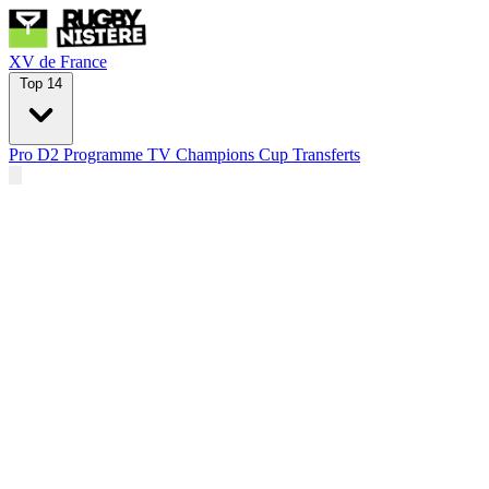
XV de France
Top 14
Pro D2
Programme TV
Champions Cup
Transferts